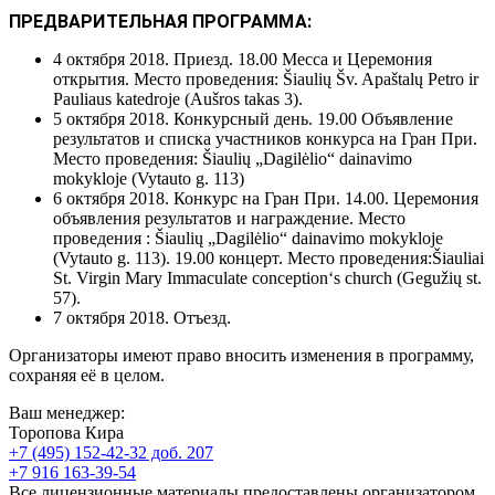
ПРЕДВАРИТЕЛЬНАЯ ПРОГРАММА:
4 октября 2018. Приезд. 18.00 Месса и Церемония
открытия. Место проведения: Šiaulių Šv. Apaštalų Petro ir
Pauliaus katedroje (Aušros takas 3).
5 октября 2018. Конкурсный день. 19.00 Объявление
результатов и списка участников конкурса на Гран При.
Место проведения: Šiaulių „Dagilėlio“ dainavimo
mokykloje (Vytauto g. 113)
6 октября 2018. Конкурс на Гран При. 14.00. Церемония
объявления результатов и награждение. Место
проведения : Šiaulių „Dagilėlio“ dainavimo mokykloje
(Vytauto g. 113). 19.00 концерт. Место проведения:Šiauliai
St. Virgin Mary Immaculate conception‘s church (Gegužių st.
57).
7 октября 2018. Отъезд.
Организаторы имеют право вносить изменения в программу,
сохраняя её в целом.
Ваш менеджер:
Торопова Кира
+7 (495) 152-42-32 доб. 207
+7 916 163-39-54
Все лицензионные материалы предоставлены организатором