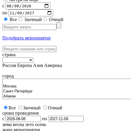
с
по
Все
Заочный
Очный
Подобрать мероприятие
страна
Россия
Европа
Азия
Америка
город
Все
Заочный
Очный
сроки проведения
с
по
зима
весна
лето
осень
жанр мероприятия