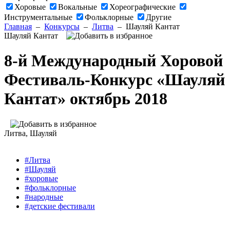
Хоровые
Вокальные
Хореографические
Инструментальные
Фольклорные
Другие
Главная
–
Конкурсы
–
Литва
–
Шауляй Кантат
Шауляй Кантат
8-й Международный Хоровой
Фестиваль-Конкурс «Шауляй
Кантат» октябрь 2018
Литва
, Шауляй
#Литва
#Шауляй
#хоровые
#фольклорные
#народные
#детские фестивали