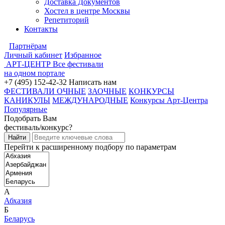
Доставка Документов
Хостел в центре Москвы
Репетиторий
Контакты
Партнёрам
Личный кабинет
Избранное
АРТ-ЦЕНТР
Все фестивали
на одном портале
+7 (495) 152-42-32
Написать нам
ФЕСТИВАЛИ ОЧНЫЕ
ЗАОЧНЫЕ
КОНКУРСЫ
КАНИКУЛЫ
МЕЖДУНАРОДНЫЕ
Конкурсы Арт-Центра
Популярные
Подобрать Вам
фестиваль/конкурс?
Перейти к расширенному подбору по параметрам
А
Абхазия
Б
Беларусь