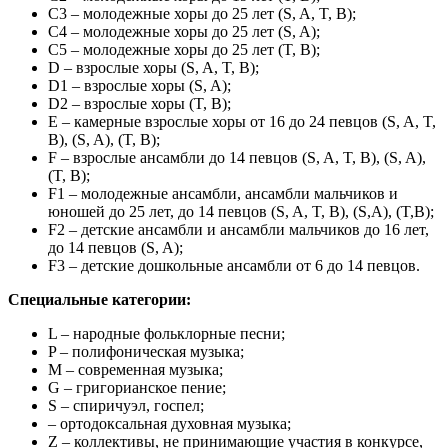
C3 – молодежные хоры до 25 лет (S, A, T, B);
C4 – молодежные хоры до 25 лет (S, A);
C5 – молодежные хоры до 25 лет (T, B);
D – взрослые хоры (S, A, T, B);
D1 – взрослые хоры (S, A);
D2 – взрослые хоры (T, B);
E – камерные взрослые хоры от 16 до 24 певцов (S, A, T,
B), (S, A), (T, B);
F – взрослые ансамбли до 14 певцов (S, A, T, B), (S, A),
(T, B);
F1 – молодежные ансамбли, ансамбли мальчиков и
юношей до 25 лет, до 14 певцов (S, A, T, B), (S,A), (T,B);
F2 – детские ансамбли и ансамбли мальчиков до 16 лет,
до 14 певцов (S, A);
F3 – детские дошкольные ансамбли от 6 до 14 певцов.
Специальные категории:
L – народные фольклорные песни;
P – полифоническая музыка;
M – современная музыка;
G – григорианское пение;
S – спиричуэл, госпел;
– ортодоксальная духовная музыка;
Z – коллективы, не принимающие участия в конкурсе,