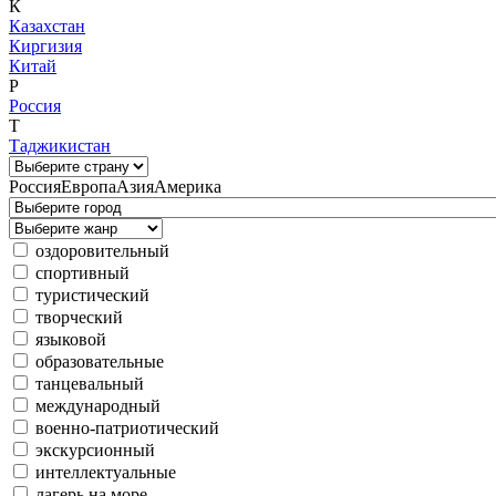
К
Казахстан
Киргизия
Китай
Р
Россия
Т
Таджикистан
Россия
Европа
Азия
Америка
оздоровительный
спортивный
туристический
творческий
языковой
образовательные
танцевальный
международный
военно-патриотический
экскурсионный
интеллектуальные
лагерь на море