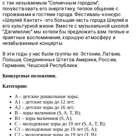
c так называемым "Солнечным городом",
почувствовать его энергетику, теплое общение с
горожанами и гостями города. Фестиваль-конкурс
«Шяуляй Кантат» -это большая часть города Шяуляй и
его культурной жизни. Вместе с музыкальной школой
"Дагилеллис" мы хотели бы предложить вам теплые и
приятные воспоминания, хорошую атмосферу и
незабываемые концерты.
В эти годы у нас были группы из: Эстонии, Латвии,
Польши, Соединенных Штатов Америки, России,
Германии, Чешской Республики.
Конкурсные положения.
Категории:
A – детские дошкольные хоры;
A1 – детские хоры до 12 лет;
A2 – детские хоры до 16 лет;
B – хоры мальчиков (S, A, T, B);
B1 – хоры мальчиков (S, A);
C – молодежные хоры до 19 лет (S, A, T, B);
C1 – молодежные хоры до 19 лет (S, A);
C2 – молодежные хоры до 19 лет (T, B);