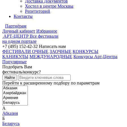
Доставка Документов
Хостел в центре Москвы
Репетиторий
Контакты
Партнёрам
Личный кабинет
Избранное
АРТ-ЦЕНТР
Все фестивали
на одном портале
+7 (495) 152-42-32
Написать нам
ФЕСТИВАЛИ ОЧНЫЕ
ЗАОЧНЫЕ
КОНКУРСЫ
КАНИКУЛЫ
МЕЖДУНАРОДНЫЕ
Конкурсы Арт-Центра
Популярные
Подобрать Вам
фестиваль/конкурс?
Перейти к расширенному подбору по параметрам
А
Абхазия
Б
Беларусь