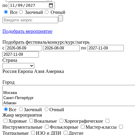
по
Все
Заочный
Очный
Подобрать мероприятие
Подобрать фестиваль/конкурс/
курс/лагерь
с
по
Страна
Россия
Европа
Азия
Америка
Город
Все
Заочный
Очный
Жанр мероприятия
Хоровые
Вокальные
Хореографические
Инструментальные
Фольклорные
Мастер-классы
Театральные
ИЗО и ДПИ
Другие