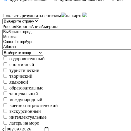
Показать результаты
списком
на карте
Россия
Европа
Азия
Америка
оздоровительный
спортивный
туристический
творческий
языковой
образовательные
танцевальный
международный
военно-патриотический
экскурсионный
интеллектуальные
лагерь на море
с