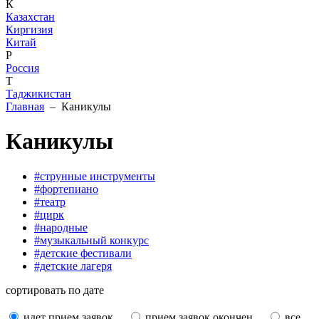
К
Казахстан
Киргизия
Китай
Р
Россия
Т
Таджикистан
Главная
– Каникулы
Каникулы
#струнные инструменты
#фортепиано
#театр
#цирк
#народные
#музыкальный конкурс
#детские фестивали
#детские лагеря
сортировать по дате
идет прием заявок
прием заявок окончен
все