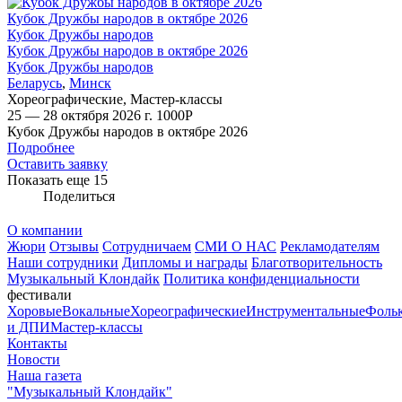
Кубок Дружбы народов в октябре 2026
Кубок Дружбы народов
Кубок Дружбы народов в октябре 2026
Кубок Дружбы народов
Беларусь
,
Минск
Хореографические
,
Мастер-классы
25 — 28 октября 2026 г.
1000
Р
Кубок Дружбы народов в октябре 2026
Подробнее
Оставить заявку
Показать еще 15
Поделиться
О компании
Жюри
Отзывы
Сотрудничаем
СМИ О НАС
Рекламодателям
Наши сотрудники
Дипломы и награды
Благотворительность
Музыкальный Клондайк
Политика конфиденциальности
фестивали
Хоровые
Вокальные
Хореографические
Инструментальные
Фоль
и ДПИ
Мастер-классы
Контакты
Новости
Наша газета
"Музыкальный Клондайк"