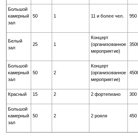
Большой
камерный
50
1
11 и более чел.
950
зал
Концерт
Белый
25
1
(организованное
350
зал
мероприятие)
Большой
Концерт
камерный
50
2
(организованное
450
зал
мероприятие)
Красный
15
2
2 фортепиано
300
Большой
камерный
50
2
2 рояля
450
зал