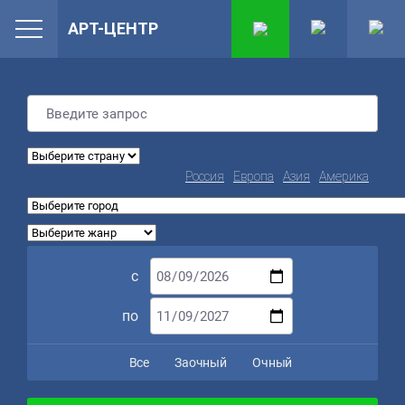
АРТ-ЦЕНТР
Россия
Европа
Азия
Америка
с
по
Все
Заочный
Очный