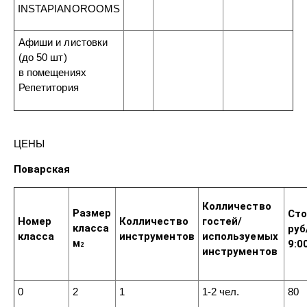
INSTAPIANOROOMS
Афиши и листовки
(до 50 шт)
в помещениях
Репетитория
ЦЕНЫ
Поварская
Колличество
Размер
Ст
Номер
Колличество
гостей/
класса
руб
класса
инструментов
используемых
м
9:0
2
инструментов
0
2
1
1-2 чел.
80