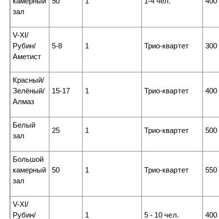
камерный
50
1
1-4 чел.
400
зал
V-XI/
Рубин/
5-8
1
Трио-квартет
300
Аметист
Красный/
Зелёный/
15-17
1
Трио-квартет
400
Алмаз
Белый
25
1
Трио-квартет
500
зал
Большой
камерный
50
1
Трио-квартет
550
зал
V-XI/
Рубин/
1
5 - 10 чел.
400