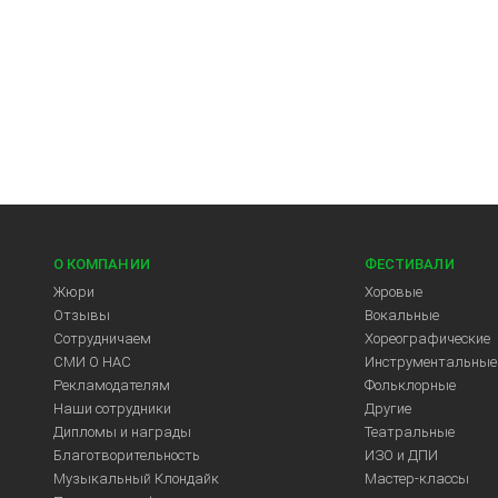
О КОМПАНИИ
ФЕСТИВАЛИ
Жюри
Хоровые
Отзывы
Вокальные
Сотрудничаем
Хореографические
СМИ О НАС
Инструментальные
Рекламодателям
Фольклорные
Арт-Центр
Наши сотрудники
Другие
Дипломы и награды
Театральные
Благотворительность
ИЗО и ДПИ
Музыкальный Клондайк
Мастер-классы