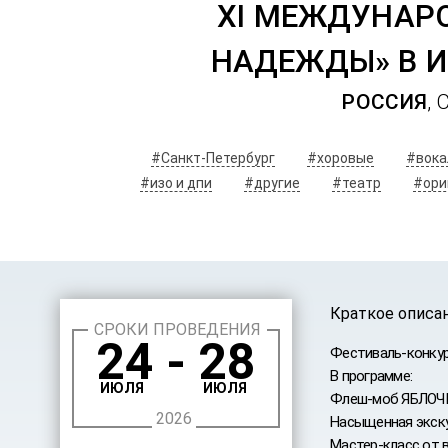
ХI МЕЖДУНАР
НАДЕЖДЫ» В И
РОССИЯ
,
#Санкт-Петербург
#хоровые
#вока
#изо и дпи
#другие
#театр
#ори
Краткое описа
СРОКИ ПРОВЕДЕНИЯ
24 - 28
Фестиваль-конкур
В программе:
ИЮЛЯ
ИЮЛЯ
Флеш-моб ЯБЛОЧК
2026
Насыщенная экску
Мастер-класс от 