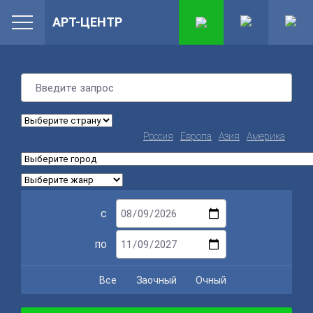
АРТ-ЦЕНТР
Россия
Европа
Азия
Америка
с
по
Все
Заочный
Очный