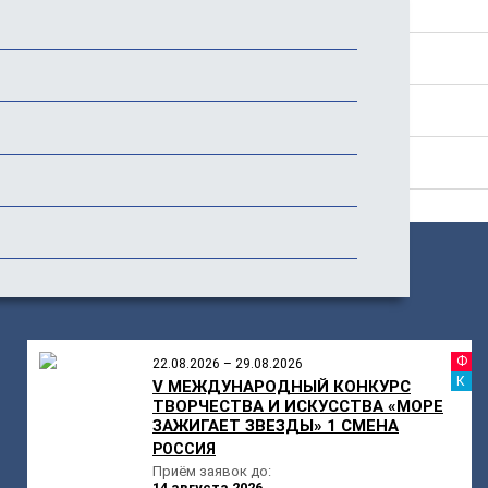
Положение
Стоимость
История фестиваля
Отзывы (1)
ПОХОЖИЕ
МЕРОПРИЯТИЯ
Ф
22.08.2026 – 29.08.2026
К
V МЕЖДУНАРОДНЫЙ КОНКУРС
ТВОРЧЕСТВА И ИСКУССТВА «МОРЕ
ЗАЖИГАЕТ ЗВЕЗДЫ» 1 СМЕНА
РОССИЯ
Приём заявок до:
14 августа 2026