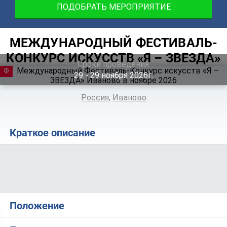
ПОДОБРАТЬ МЕРОПРИЯТИЕ
МЕЖДУНАРОДНЫЙ ФЕСТИВАЛЬ-
КОНКУРС ИСКУССТВ «Я – ЗВЕЗДА»
Сроки проведения
ФЕСТИВАЛЬ
29 ‐ 29
ноября
2026г.
Россия
,
Иваново
Краткое описание
Положение