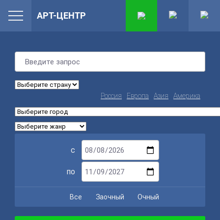
АРТ-ЦЕНТР
Россия
Европа
Азия
Америка
с
по
Все
Заочный
Очный