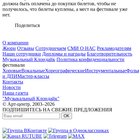
должна быть оплачена до покупки билетов, чтобы не
получилось, что билеты куплены, а мест на фестивале уже
нет.
Поделиться
О компании
Жюри
Отзывы
Сотрудничаем
СМИ О НАС
Рекламодателям
Наши сотрудники
Дипломы и награды
Благотворительность
Музыкальный Клондайк
Политика конфиденциальности
фестивали
Хоровые
Вокальные
Хореографические
Инструментальные
Фоль
и ДПИ
Мастер-классы
Контакты
Новости
Наша газета
"Музыкальный Клондайк"
© Арт-центр, 2003–2026
ПОДПИШИТЕСЬ НА СВЕЖИЕ ПРЕДЛОЖЕНИЯ
OK
МЫ В СОЦСЕТЯХ: