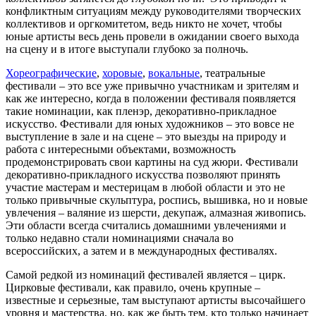
конфликтным ситуациям между руководителями творческих
коллективов и оргкомитетом, ведь никто не хочет, чтобы
юные артисты весь день провели в ожидании своего выхода
на сцену и в итоге выступали глубоко за полночь.
Хореографические
,
хоровые
,
вокальные
, театральные
фестивали – это все уже привычно участникам и зрителям и
как же интересно, когда в положении фестиваля появляется
такие номинации, как пленэр, декоративно-прикладное
искусство. Фестивали для юных художников – это вовсе не
выступление в зале и на сцене – это выезды на природу и
работа с интересными объектами, возможность
продемонстрировать свои картины на суд жюри. Фестивали
декоративно-прикладного искусства позволяют принять
участие мастерам и местерицам в любой области и это не
только привычные скульптура, роспись, вышивка, но и новые
увлечения – валяние из шерсти, декупаж, алмазная живопись.
Эти области всегда считались домашними увлечениями и
только недавно стали номинациями сначала во
всероссийских, а затем и в международных фестивалях.
Самой редкой из номинаций фестивалей является – цирк.
Цирковые фестивали, как правило, очень крупные –
известные и серьезные, там выступают артисты высочайшего
уровня и мастерства, но, как же быть тем, кто только начинает