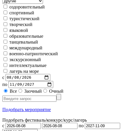
оздоровительный
спортивный
туристический
творческий
языковой
образовательные
танцевальный
международный
военно-патриотический
экскурсионный
интеллектуальные
лагерь на море
с
по
Все
Заочный
Очный
Подобрать мероприятие
Подобрать фестиваль/конкурс/
курс/лагерь
с
по