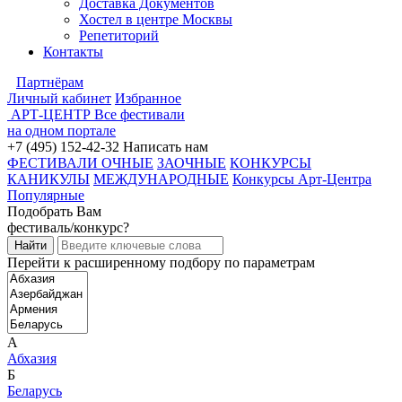
Доставка Документов
Хостел в центре Москвы
Репетиторий
Контакты
Партнёрам
Личный кабинет
Избранное
АРТ-ЦЕНТР
Все фестивали
на одном портале
+7 (495) 152-42-32
Написать нам
ФЕСТИВАЛИ ОЧНЫЕ
ЗАОЧНЫЕ
КОНКУРСЫ
КАНИКУЛЫ
МЕЖДУНАРОДНЫЕ
Конкурсы Арт-Центра
Популярные
Подобрать Вам
фестиваль/конкурс?
Перейти к расширенному подбору по параметрам
А
Абхазия
Б
Беларусь