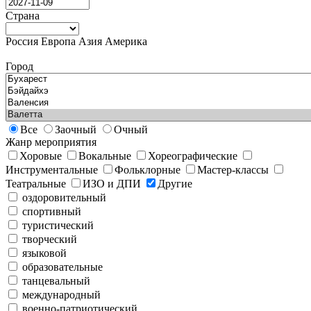
Страна
Россия
Европа
Азия
Америка
Город
Все
Заочный
Очный
Жанр мероприятия
Хоровые
Вокальные
Хореографические
Инструментальные
Фольклорные
Мастер-классы
Театральные
ИЗО и ДПИ
Другие
оздоровительный
спортивный
туристический
творческий
языковой
образовательные
танцевальный
международный
военно-патриотический