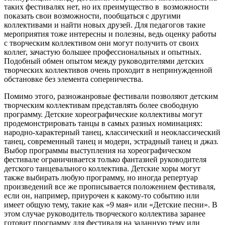
таких фестивалях нет, но их преимущество в возможности
показать свои возможности, пообщаться с другими
коллективами и найти новых друзей. Для педагогов такие
мероприятия тоже интересны и полезны, ведь оценку работы
с творческим коллективом они могут получить от своих
коллег, зачастую большее профессиональных и опытных.
Подобный обмен опытом между руководителями детских
творческих коллективов очень проходит в непринужденной
обстановке без элемента соперничества.
Помимо этого, разножанровые фестивали позволяют детским
творческим коллективам представлять более свободную
программу. Детские хореографические коллективы могут
продемонстрировать танцы в самых разных номинациях:
народно-характерный танец, классический и неоклассический
танец, современный танец и модерн, эстрадный танец и джаз.
Выбор программы выступления на хореографическом
фестивале ограничивается только фантазией руководителя
детского танцевального коллектива. Детские хоры могут
также выбирать любую программу, но иногда репертуар
произведений все же прописывается положением фестиваля,
если он, например, приурочен к какому-то событию или
имеет общую тему, такие как «9 мая» или «Детские песни». В
этом случае руководитель творческого коллектива заранее
готовит программу для фестиваля на заданную тему или