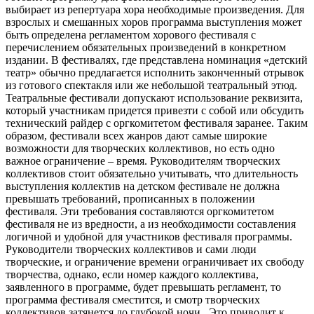
выбирает из репертуара хора необходимые произведения. Для
взрослых и смешанных хоров программа выступления может
быть определена регламентом хорового фестиваля с
перечислением обязательных произведений в конкретном
издании. В фестивалях, где представлена номинация «детский
театр» обычно предлагается исполнить законченный отрывок
из готового спектакля или же небольшой театральный этюд.
Театральные фестивали допускают использование реквизита,
который участникам придется привезти с собой или обсудить
технический райдер с оргкомитетом фестиваля заранее. Таким
образом, фестивали всех жанров дают самые широкие
возможности для творческих коллективов, но есть одно
важное ограничение – время. Руководителям творческих
коллективов стоит обязательно учитывать, что длительность
выступления коллектив на детском фестивале не должна
превышать требований, прописанных в положении
фестиваля. Эти требования составляются оргкомитетом
фестиваля не из вредности, а из необходимости составления
логичной и удобной для участников фестиваля программы.
Руководители творческих коллективов и сами люди
творческие, и ограничение времени ограничивает их свободу
творчества, однако, если номер каждого коллектива,
заявленного в программе, будет превышать регламент, то
программа фестиваля сместится, и смотр творческих
коллективов затянется до глубокой ночи. Это приводит к