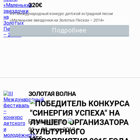
320
€
ХVI Международный конкурс детской эстрадной песни
«Маленькие звездочки на Золотых Песках – 2014»
Подробнее
ЗОЛОТАЯ ВОЛНА
Пески
Болгария
,
01 — 08 июля 2013 г.
145
€