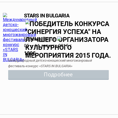
STARS IN BULGARIA
Пески
Болгария
,
05 — 11 августа 2015 г.
189
€
Международный детско-юношеский многожанровый
фестиваль-конкурс «STARS IN BULGARIA»
Подробнее