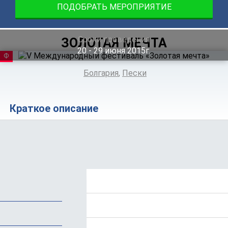
ПОДОБРАТЬ МЕРОПРИЯТИЕ
Сроки проведения
ЗОЛОТАЯ МЕЧТА
20 ‐ 29
июня
2015г.
ФЕСТИВАЛЬ
Болгария
,
Пески
Краткое описание
Положение
Стоимость