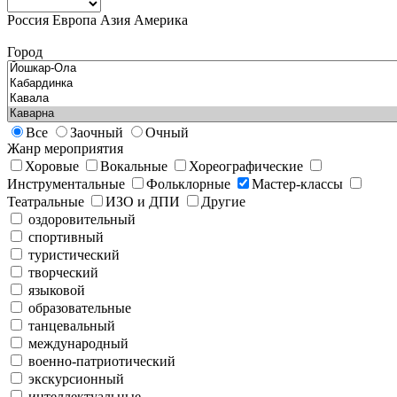
Россия
Европа
Азия
Америка
Город
Все
Заочный
Очный
Жанр мероприятия
Хоровые
Вокальные
Хореографические
Инструментальные
Фольклорные
Мастер-классы
Театральные
ИЗО и ДПИ
Другие
оздоровительный
спортивный
туристический
творческий
языковой
образовательные
танцевальный
международный
военно-патриотический
экскурсионный
интеллектуальные