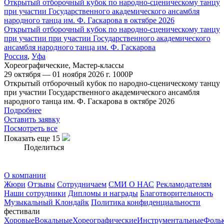
Открытый отборочный кубок по народно-сценическому танцу
при участии Государственного академического ансамбля
народного танца им. Ф. Гаскарова в октябре 2026
Открытый отборочный кубок по народно-сценическому танцу
при участии при участии Государственного академического
ансамбля народного танца им. Ф. Гаскарова
Россия
,
Уфа
Хореографические
,
Мастер-классы
29 октября — 01 ноября 2026 г.
1000
Р
Открытый отборочный кубок по народно-сценическому танцу
при участии Государственного академического ансамбля
народного танца им. Ф. Гаскарова в октябре 2026
Подробнее
Оставить заявку
Посмотреть все
Показать еще 15
Поделиться
О компании
Жюри
Отзывы
Сотрудничаем
СМИ О НАС
Рекламодателям
Наши сотрудники
Дипломы и награды
Благотворительность
Музыкальный Клондайк
Политика конфиденциальности
фестивали
Хоровые
Вокальные
Хореографические
Инструментальные
Фоль