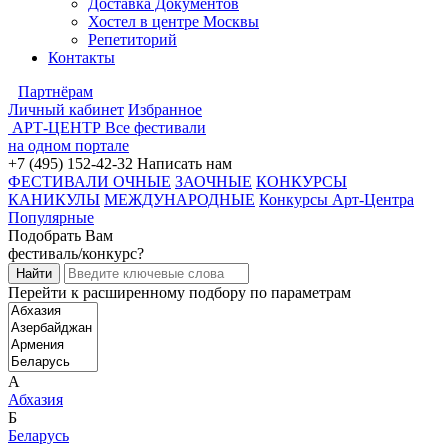
Доставка Документов
Хостел в центре Москвы
Репетиторий
Контакты
Партнёрам
Личный кабинет
Избранное
АРТ-ЦЕНТР
Все фестивали
на одном портале
+7 (495) 152-42-32
Написать нам
ФЕСТИВАЛИ ОЧНЫЕ
ЗАОЧНЫЕ
КОНКУРСЫ
КАНИКУЛЫ
МЕЖДУНАРОДНЫЕ
Конкурсы Арт-Центра
Популярные
Подобрать Вам
фестиваль/конкурс?
Перейти к расширенному подбору по параметрам
А
Абхазия
Б
Беларусь