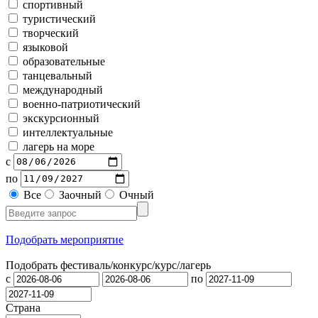
спортивный
туристический
творческий
языковой
образовательные
танцевальный
международный
военно-патриотический
экскурсионный
интеллектуальные
лагерь на море
с
по
Все
Заочный
Очный
Подобрать мероприятие
Подобрать фестиваль/конкурс/
курс/лагерь
с
по
Страна