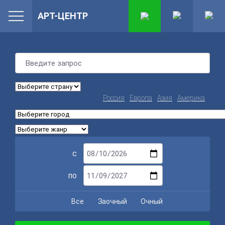
АРТ-ЦЕНТР
Россия
Европа
Азия
Америка
с
по
Все
Заочный
Очный