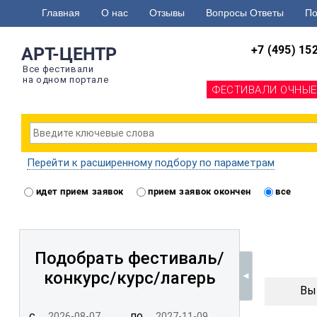
Главная
О нас
Отзывы
Вопросы Ответы
По
+7 (495) 15
АРТ-ЦЕНТР
Все фестивали
на одном портале
ФЕСТИВАЛИ ОЧНЫЕ
Перейти к расширенному подбору по параметрам
идет прием заявок
прием заявок окончен
все
Подобрать фестиваль/
конкурс/
курс/лагерь
Вы
с
по