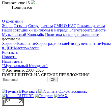
Показать еще 15
Поделиться
О компании
Жюри
Отзывы
Сотрудничаем
СМИ О НАС
Рекламодателям
Наши сотрудники
Дипломы и награды
Благотворительность
Музыкальный Клондайк
Политика конфиденциальности
фестивали
Хоровые
Вокальные
Хореографические
Инструментальные
Фоль
и ДПИ
Мастер-классы
Контакты
Новости
Наша газета
"Музыкальный Клондайк"
© Арт-центр, 2003–2026
ПОДПИШИТЕСЬ НА СВЕЖИЕ ПРЕДЛОЖЕНИЯ
OK
МЫ В СОЦСЕТЯХ: