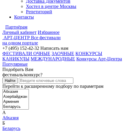
Доставка Документов
Хостел в центре Москвы
Репетиторий
Контакты
Партнёрам
Личный кабинет
Избранное
АРТ-ЦЕНТР
Все фестивали
на одном портале
+7 (495) 152-42-32
Написать нам
ФЕСТИВАЛИ ОЧНЫЕ
ЗАОЧНЫЕ
КОНКУРСЫ
КАНИКУЛЫ
МЕЖДУНАРОДНЫЕ
Конкурсы Арт-Центра
Популярные
Подобрать Вам
фестиваль/конкурс?
Перейти к расширенному подбору по параметрам
А
Абхазия
Б
Беларусь