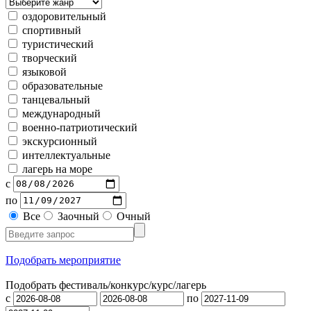
оздоровительный
спортивный
туристический
творческий
языковой
образовательные
танцевальный
международный
военно-патриотический
экскурсионный
интеллектуальные
лагерь на море
с
по
Все
Заочный
Очный
Подобрать мероприятие
Подобрать фестиваль/конкурс/
курс/лагерь
с
по