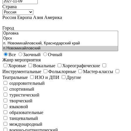
Страна
Россия
Европа
Азия
Америка
Город
Все
Заочный
Очный
Жанр мероприятия
Хоровые
Вокальные
Хореографические
Инструментальные
Фольклорные
Мастер-классы
Театральные
ИЗО и ДПИ
Другие
оздоровительный
спортивный
туристический
творческий
языковой
образовательные
танцевальный
международный
военно-патриотический