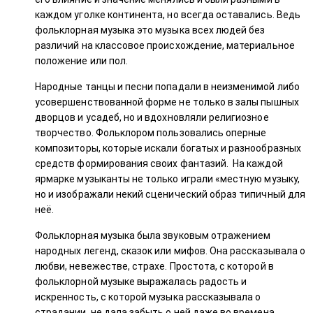
каждом уголке континента, но всегда оставались. Ведь
фольклорная музыка это музыка всех людей без
различий на классовое происхождение, материальное
положение или пол.
Народные танцы и песни попадали в неизменимой либо
усовершенствованной форме не только в залы пышных
дворцов и усадеб, но и вдохновляли религиозное
творчество. Фольклором пользовались оперные
композиторы, которые искали богатых и разнообразных
средств формирования своих фантазий. На каждой
ярмарке музыканты не только играли «местную музыку,
но и изображали некий сценический образ типичный для
неё.
Фольклорная музыка была звуковым отражением
народных легенд, сказок или мифов. Она рассказывала о
любви, невежестве, страхе. Простота, с которой в
фольклорной музыке выражалась радость и
искренность, с которой музыка рассказывала о
страдании, не дала забыть о ней даже во времена