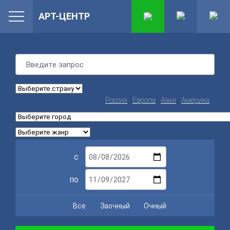
АРТ-ЦЕНТР
Россия
Европа
Азия
Америка
с
по
Все
Заочный
Очный