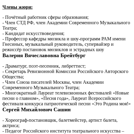
Члены жюри:
- Почётный работник сферы образования;
- Член СТД РФ, член Академии Современного Музыкального
Театра;
- Кандидат искусствоведения;
- Профессор кафедры мюзикла и шоу-программ РАМ имени
Гнесиных, музыкальный руководитель, супервайзер и
режиссёр постановок мюзиклов и эстрадных шоу
Валерия Вячеславовна Брейтбург
- Драматург, поэт-песенник, либреттист;
- Секретарь Ревизионной Комиссии Российского Авторского
Общества;
- Член Союза писателей Москвы, член Академии
Современного Музыкального Театра;
- Многократный Лауреат телевизионных фестивалей «Новые
песни о главном», «Песня года», Лауреат Всероссийского
фестиваля конкурса патриотической песни «Это Родина моя!»
Сергей Михайлович Сашин
- Хореограф-постановщик, балетмейстер, артист балета,
актриса;
- Педагог Российского института театрального искусства –