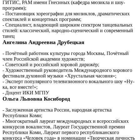
ГИТИС, РАМ имени Гнесиных (кафедра мюзикла и шоу-
программ);
- Постановщик хореографии для мюзиклов, драматических
спектаклей и концертных программ;
- Специалист, владеющий широким спектром танцевальных
стилей: классический, народно-сценический и современный
танец
Ангелина Андреевна Друбецкая
- Почётный работник культуры города Москвы, Почётный
член Российской академии художеств;
- Советский и российский хоровой дирижёр;
- Художественный руководитель Международного хорового
фестиваля духовной музыки «Хрустальная часовня»;
- Эксперт популярного телевизионного вокального шоу «Ну-
ка, все вместе!»;
- Доцент ИКИ МГПУ
Ольга Львовна Косибород
- Заслуженная артистка России, народная артистка
Республики Коми;
- Многократный лауреат международных и всероссийских
конкурсов вокалистов, Лауреат Государственной премии
Республики Коми, Лауреат первого республиканского
конкурса «Человек года» в номинации «Творческая личность