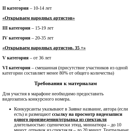
II категория
– 10-14 лет
«Открываем народных артистов»
III категория
– 15-19 лет
IV категория
– 20-35 лет
«Открываем народных артистов. 35 +»
V категория
– от 36 лет
VI категория
– смешанная (присутствие участников из одной
категории составляет менее 80% от общего количества)
Требования к материалам
Для участия в марафоне необходимо предоставить
видеозапись конкурсного номера.
Конкурсанты указывают в Заявке название, автора (если
есть) и размещают
ссылку на просмотр видеозаписи
одного произведения/отрывка из спектакля
длительностью: сценически этюд, миниатюра – до 10
минут, отрывок из спектакля – до 20 минут.
Театральные