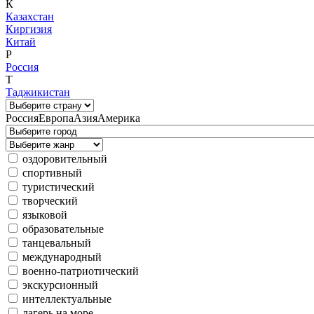
К
Казахстан
Киргизия
Китай
Р
Россия
Т
Таджикистан
Россия
Европа
Азия
Америка
оздоровительный
спортивный
туристический
творческий
языковой
образовательные
танцевальный
международный
военно-патриотический
экскурсионный
интеллектуальные
лагерь на море