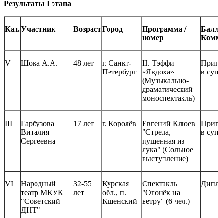
Результаты I этапа
Кат.
Участник
Возраст
Город
Программа /
Балл
номер
Ком
V
Шока А.А.
48 лет
г. Санкт-
Н. Тэффи
Приг
Петербург
«Явдоха»
в су
(Музыкально-
драматический
моноспектакль)
III
Гарбузова
17 лет
г. Королёв
Евгений Клюев
Приг
Виталия
"Стрела,
в су
Сергеевна
пущенная из
лука" (Сольное
выступление)
VI
Народный
32-55
Курская
Спектакль
Дипл
театр МКУК
лет
обл., п.
"Огонёк на
"Советский
Кшенский
ветру" (6 чел.)
ДНТ"