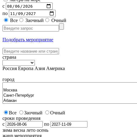
с
по
Все
Заочный
Очный
Подобрать мероприятие
страна
Россия
Европа
Азия
Америка
город
Все
Заочный
Очный
сроки проведения
с
по
зима
весна
лето
осень
жанр мероприятия