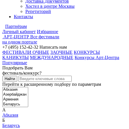
Доставка Документов
Хостел в центре Москвы
Репетиторий
Контакты
Партнёрам
Личный кабинет
Избранное
АРТ-ЦЕНТР
Все фестивали
на одном портале
+7 (495) 152-42-32
Написать нам
ФЕСТИВАЛИ ОЧНЫЕ
ЗАОЧНЫЕ
КОНКУРСЫ
КАНИКУЛЫ
МЕЖДУНАРОДНЫЕ
Конкурсы Арт-Центра
Популярные
Подобрать Вам
фестиваль/конкурс?
Перейти к расширенному подбору по параметрам
А
Абхазия
Б
Беларусь