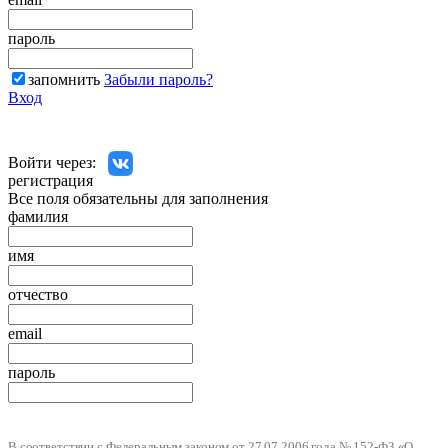
пароль
запомнить
Забыли пароль?
Вход
Войти через:
регистрация
Все поля обязательны для заполнения
фамилия
имя
отчество
email
пароль
В соответствии с Федеральным законом от 27.07.2006 года № 152-ФЗ «О