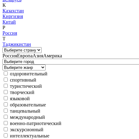
К
Казахстан
Киргизия
Китай
Р
Россия
Т
Таджикистан
Россия
Европа
Азия
Америка
оздоровительный
спортивный
туристический
творческий
языковой
образовательные
танцевальный
международный
военно-патриотический
экскурсионный
интеллектуальные