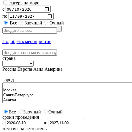
лагерь на море
с
по
Все
Заочный
Очный
Подобрать мероприятие
страна
Россия
Европа
Азия
Америка
город
Все
Заочный
Очный
сроки проведения
с
по
зима
весна
лето
осень