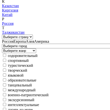
К
Казахстан
Киргизия
Китай
Р
Россия
Т
Таджикистан
Россия
Европа
Азия
Америка
оздоровительный
спортивный
туристический
творческий
языковой
образовательные
танцевальный
международный
военно-патриотический
экскурсионный
интеллектуальные
лагерь на море