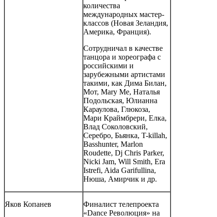
количества
международных мастер-
классов (Новая Зеландия,
Америка, Франция).
Сотрудничал в качестве
танцора и хореографа с
российскими и
зарубежными артистами
такими, как Дима Билан,
Мот, Mary Me, Наталья
Подольская, Юлианна
Караулова, Глюкоза,
Мари Краймбрери, Елка,
Влад Соколовский,
Серебро, Бьянка, T-killah,
Basshunter, Marlon
Roudette, Dj Chris Parker,
Nicki Jam, Will Smith, Era
Istrefi, Aida Garifullina,
Нюша, Амирчик и др.
Яков Копанев
Финалист телепроекта
«Dance Революция» на