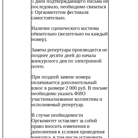
5 дней подтверждающего письма не
последовало, необходимо связаться
с Оргкомитетом фестиваля
самостоятельно.
Наличие сценического костюма
обязательно (желательно на каждый
номер).
Замена репертуара производится не
позднее десяти дней до начала
конкурсного дня по электронной
почте.
При поздней замене номера
оплачивается дополнительный
взнос в размере 2 000 руб. В письме
необходимо указать ФИО
участника/название коллектива и
исполняемый репертуар.
В случае необходимости
Оргкомитет оставляет за собой
право
вносить изменения и
дополнения в условия проведения
конкурса, в том числе остановить