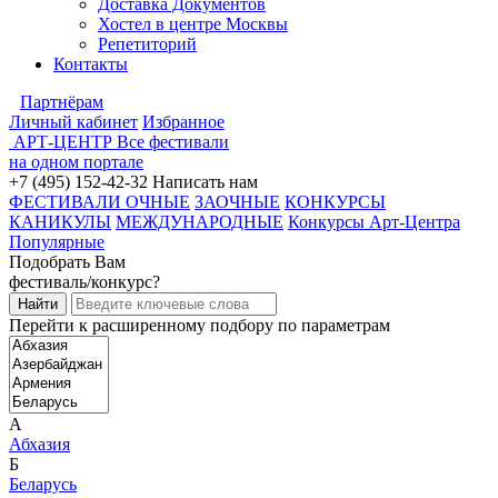
Доставка Документов
Хостел в центре Москвы
Репетиторий
Контакты
Партнёрам
Личный кабинет
Избранное
АРТ-ЦЕНТР
Все фестивали
на одном портале
+7 (495) 152-42-32
Написать нам
ФЕСТИВАЛИ ОЧНЫЕ
ЗАОЧНЫЕ
КОНКУРСЫ
КАНИКУЛЫ
МЕЖДУНАРОДНЫЕ
Конкурсы Арт-Центра
Популярные
Подобрать Вам
фестиваль/конкурс?
Перейти к расширенному подбору по параметрам
А
Абхазия
Б
Беларусь