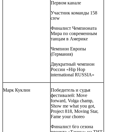
Первом канале
Участник команды 158
crew
Финалист Чемпионата
Мира по современным
танцам в Америке
Чемпион Европы
(Германия)
Двукратный чемпион
России «Hip Hop
international RUSSIA»
Марк Куклин
Победитель и судья
фестивалей: Move
forward, Volga champ,
Show me what you got,
Project 818, Moving Star,
Fame your choreo
Финалист 6го сезона
проекта «Танцы» на ТНТ