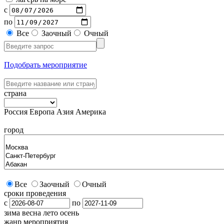
с
по
Все
Заочный
Очный
Подобрать мероприятие
страна
Россия
Европа
Азия
Америка
город
Все
Заочный
Очный
сроки проведения
с
по
зима
весна
лето
осень
жанр мероприятия