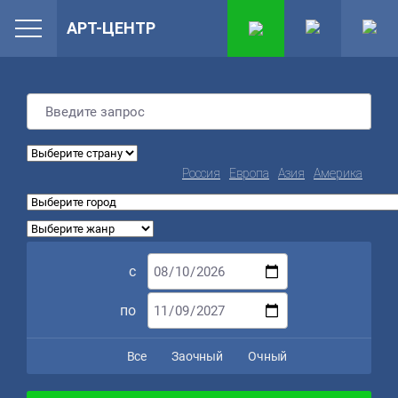
АРТ-ЦЕНТР
Россия
Европа
Азия
Америка
с
по
Все
Заочный
Очный