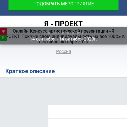
ПОДОБРАТЬ МЕРОПРИЯТИЕ
Я - ПРОЕКТ
ФЕСТИВАЛЬ
Сроки проведения
КОНКУРС
14
сентября
‐ 14
октября
2020г.
Россия
Краткое описание
Положение
Стоимость