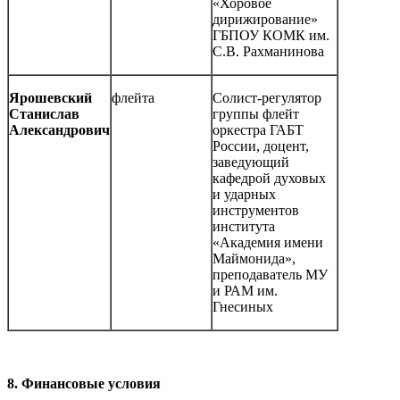
«Хоровое
дирижирование»
ГБПОУ КОМК им.
С.В. Рахманинова
Ярошевский
флейта
Солист-регулятор
Станислав
группы флейт
Александрович
оркестра ГАБТ
России, доцент,
заведующий
кафедрой духовых
и ударных
инструментов
института
«Академия имени
Маймонида»,
преподаватель МУ
и РАМ им.
Гнесиных
8.
Финансовые условия