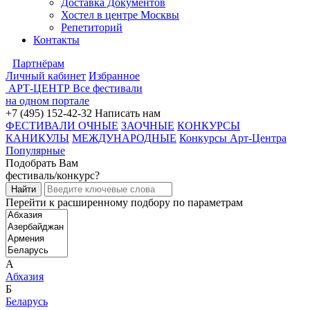
Доставка Документов
Хостел в центре Москвы
Репетиторий
Контакты
Партнёрам
Личный кабинет
Избранное
АРТ-ЦЕНТР
Все фестивали
на одном портале
+7 (495) 152-42-32
Написать нам
ФЕСТИВАЛИ ОЧНЫЕ
ЗАОЧНЫЕ
КОНКУРСЫ
КАНИКУЛЫ
МЕЖДУНАРОДНЫЕ
Конкурсы Арт-Центра
Популярные
Подобрать Вам
фестиваль/конкурс?
Перейти к расширенному подбору по параметрам
А
Абхазия
Б
Беларусь