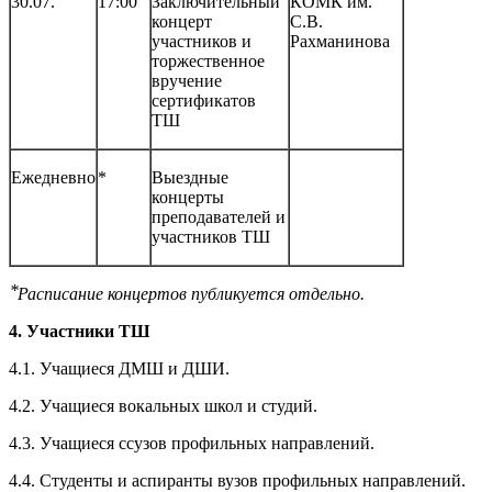
30.07.
17:00
Заключительный
КОМК им.
концерт
С.В.
участников и
Рахманинова
торжественное
вручение
сертификатов
ТШ
Ежедневно
*
Выездные
концерты
преподавателей и
участников ТШ
⃰ Расписание концертов публикуется отдельно.
4.
Участники ТШ
4.1.
Учащиеся ДМШ и ДШИ.
4.2.
Учащиеся вокальных школ и студий.
4.3.
Учащиеся ссузов профильных направлений.
4.4.
Студенты и аспиранты вузов профильных направлений.