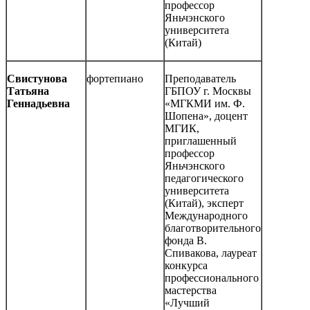
профессор
Яньчэнского
университета
(Китай)
Свистунова
фортепиано
Преподаватель
Татьяна
ГБПОУ г. Москвы
Геннадьевна
«МГКМИ им. Ф.
Шопена», доцент
МГИК,
приглашенный
профессор
Яньчэнского
педагогического
университета
(Китай), эксперт
Международного
благотворительного
фонда В.
Спивакова, лауреат
конкурса
профессионального
мастерства
«Лучший