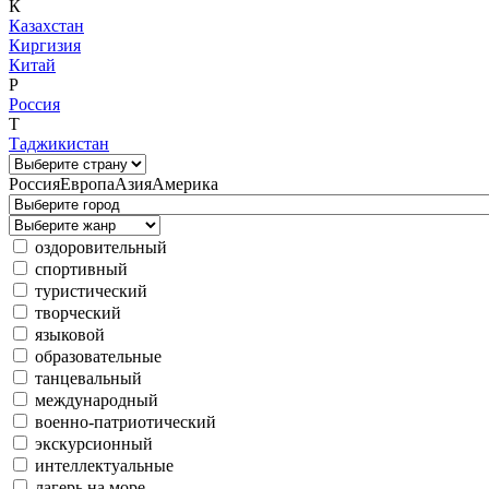
К
Казахстан
Киргизия
Китай
Р
Россия
Т
Таджикистан
Россия
Европа
Азия
Америка
оздоровительный
спортивный
туристический
творческий
языковой
образовательные
танцевальный
международный
военно-патриотический
экскурсионный
интеллектуальные
лагерь на море