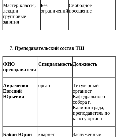
Мастер-классы,
Без
Свободное
лекции,
ограничений
посещение
групповые
занятия
Преподавательский состав ТШ
ФИО
Специальность
Должность
преподавателя
Авраменко
орган
Титулярный
Евгений
органист
Юрьевич
Кафедрального
собора г.
Калининграда,
преподаватель по
классу органа
Бабий Юрий
кларнет
Заслуженный