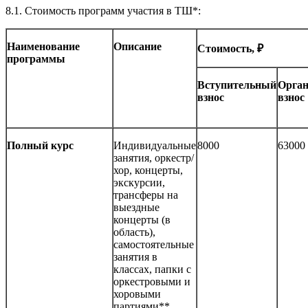
8.1.
Стоимость программ участия в ТШ*:
Наименование
Описание
Стоимость, ₽
программы
Вступительный
Орга
взнос
взнос
Полный курс
Индивидуальные
8000
63000
занятия,
оркестр/
хор, концерты,
экскурсии,
трансферы на
выездные
концерты (в
область),
самостоятельные
занятия в
классах, папки с
оркестровыми и
хоровыми
партиями**