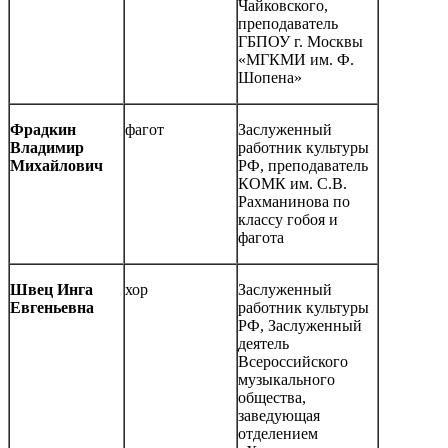
Чайковского,
преподаватель
ГБПОУ г. Москвы
«МГКМИ им. Ф.
Шопена»
Фрадкин
фагот
Заслуженный
Владимир
работник культуры
Михайлович
РФ, преподаватель
КОМК им. С.В.
Рахманинова по
классу гобоя и
фагота
Швец Инга
хор
Заслуженный
Евгеньевна
работник культуры
РФ, Заслуженный
деятель
Всероссийского
музыкального
общества,
заведующая
отделением