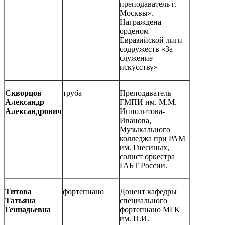
преподаватель г.
Москвы».
Награждена
орденом
Евразийской лиги
содружеств «За
служение
искусству»
Скворцов
труба
Преподаватель
Александр
ГМПИ им. М.М.
Александрович
Ипполитова-
Иванова,
Музыкального
колледжа при РАМ
им. Гнесиных,
солист оркестра
ГАБТ России.
Титова
фортепиано
Доцент кафедры
Татьяна
специального
Геннадьевна
фортепиано МГК
им. П.И.