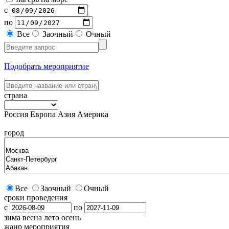
с
по
Все
Заочный
Очный
Подобрать мероприятие
страна
Россия
Европа
Азия
Америка
город
Все
Заочный
Очный
сроки проведения
с
по
зима
весна
лето
осень
жанр мероприятия