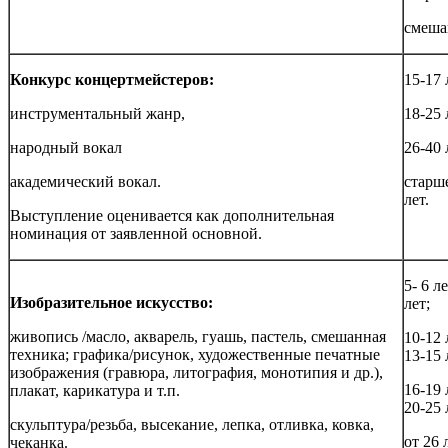
смеша
Конкурс концертмейстеров:
15-17 
инструментальный жанр,
18-25 
народный вокал
26-40 
академический вокал.
старш
лет.
Выступление оценивается как дополнительная
номинация от заявленной основной.
5- 6 ле
Изобразительное искусство:
лет;
живопись /масло, акварель, гуашь, пастель, смешанная
10-12 
техника; графика/рисунок, художественные печатные
13-15 
изображения (гравюра, литография, монотипия и др.),
16-19 
плакат, карикатура и т.п.
20-25 
скульптура/резьба, высекание, лепка, отливка, ковка,
от 26 
чеканка.