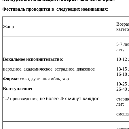
Фестиваль проводится в следующих номинациях:
Возра
Жанр
катег
5-7 лет
лет;
Вокальное исполнительство:
10-12 
народное, академическое, эстрадное, джазовое
13-15 
16-18 
Форма:
соло, дуэт, ансамбль, хор
19-25 
Выступление:
26-40 
не более 4-х минут каждое
1-2 произведения,
старш
лет;
смеша
детска