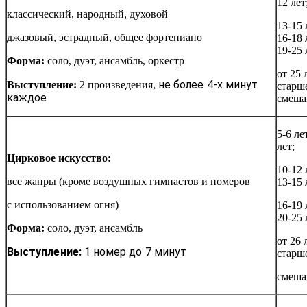
12 лет
классический, народный, духовой
13-15 
джазовый, эстрадный, общее фортепиано
16-18 
19-25 
Форма:
соло, дуэт, ансамбль, оркестр
от 25 
не более 4-х минут
Выступление:
2 произведения,
старш
каждое
смеша
5-6 ле
лет;
Цирковое искусство:
10-12 
все жанры (кроме воздушных гимнастов и номеров
13-15 
с использованием огня)
16-19 
20-25 
Форма:
соло, дуэт, ансамбль
от 26 
Выступление:
1 номер до 7 минут
старш
смеша