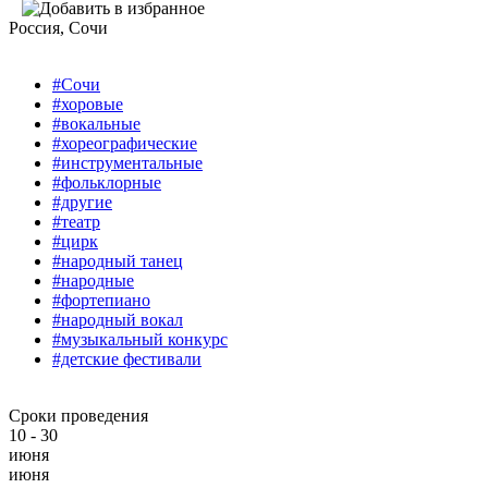
Россия
, Сочи
#Сочи
#хоровые
#вокальные
#хореографические
#инструментальные
#фольклорные
#другие
#театр
#цирк
#народный танец
#народные
#фортепиано
#народный вокал
#музыкальный конкурс
#детские фестивали
Сроки проведения
10 - 30
июня
июня