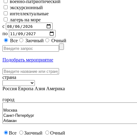
военно-патриотический
экскурсионный
интеллектуальные
лагерь на море
с
по
Все
Заочный
Очный
Подобрать мероприятие
страна
Россия
Европа
Азия
Америка
город
Все
Заочный
Очный