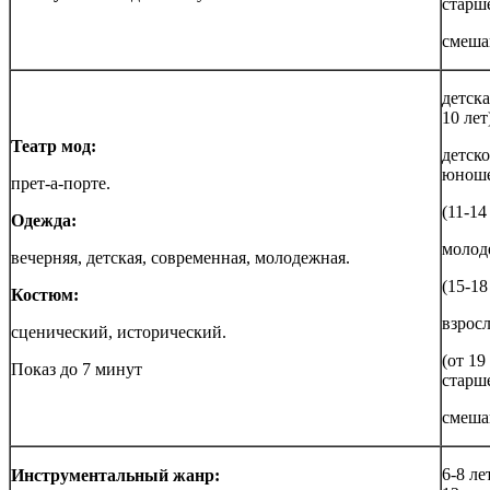
старш
смеша
детска
10 лет
Театр мод:
детско
юноше
прет-а-порте.
(11-14
Одежда:
молод
вечерняя, детская, современная, молодежная.
(15-18
Костюм:
взрос
сценический, исторический.
(от 19
Показ до 7 минут
старше
смеша
6-8 лет
Инструментальный жанр: