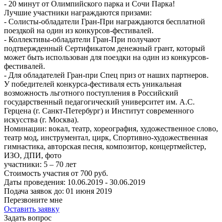
- 20 минут от Олимпийского парка и Сочи Парка!
Лучшие участники награждаются призами:
- Солисты-обладатели Гран-При награждаются бесплатной
поездкой на один из конкурсов-фестивалей.
- Коллективы-обладатели Гран-При получают
подтвержденный Сертификатом денежный грант, который
может быть использован для поездки на один из конкурсов-
фестивалей.
- Для обладателей Гран-при Спец приз от наших партнеров.
У победителей конкурса-фестиваля есть уникальная
возможность льготного поступления в Российский
государственный педагогический университет им. А.С.
Герцена (г. Санкт-Петербург) и Институт современного
искусства (г. Москва).
Номинации:
вокал, театр, хореография, художественное слово,
театр мод, инструментал, цирк, Спортивно-художественная
гимнастика, авторская песня, композитор, концертмейстер,
ИЗО, ДПИ, фото
участники:
5 – 70
лет
Стоимость участия от
700
руб.
Даты проведения:
10.06.2019 - 30.06.2019
Подача заявок до:
01 июня 2019
Перезвоните мне
Оставить заявку
Задать вопрос