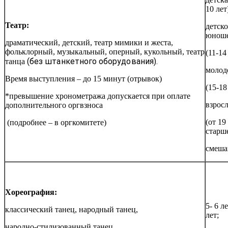
10 лет
Театр:
детско
юноше
драматический, детский, театр мимики и жеста,
фольклорный, музыкальный, оперный, кукольный, театр
(11-14
(без штанкетного оборудования).
танца
молод
Время выступления – до 15 минут (отрывок)
(15-18
*превышение хронометража допускается при оплате
взрос
дополнительного оргвзноса
(от 19
(подробнее – в оргкомитете)
старше
смеша
Хореография:
5- 6 ле
классический танец, народный танец,
лет;
народно-стилизованный танец,