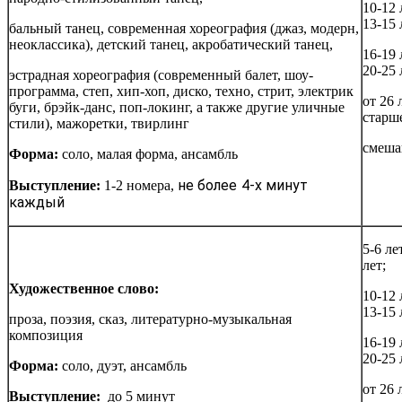
10-12 
13-15 
бальный танец, современная хореография (джаз, модерн,
неоклассика), детский танец, акробатический танец,
16-19 
20-25 
эстрадная хореография (современный балет, шоу-
программа, степ, хип-хоп, диско, техно, стрит, электрик
от 26 
буги, брэйк-данс, поп-локинг, а также другие уличные
старш
стили), мажоретки, твирлинг
смеша
Форма:
соло, малая форма, ансамбль
не более 4-х минут
Выступление:
1-2 номера,
каждый
5-6 ле
лет;
Художественное слово:
10-12 
13-15 
проза, поэзия, сказ, литературно-музыкальная
композиция
16-19 
20-25 
Форма:
соло, дуэт, ансамбль
от 26 
Выступление:
до 5 минут