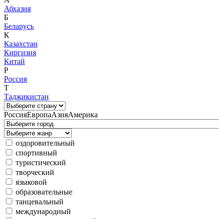
Абхазия
Б
Беларусь
К
Казахстан
Киргизия
Китай
Р
Россия
Т
Таджикистан
Россия
Европа
Азия
Америка
оздоровительный
спортивный
туристический
творческий
языковой
образовательные
танцевальный
международный