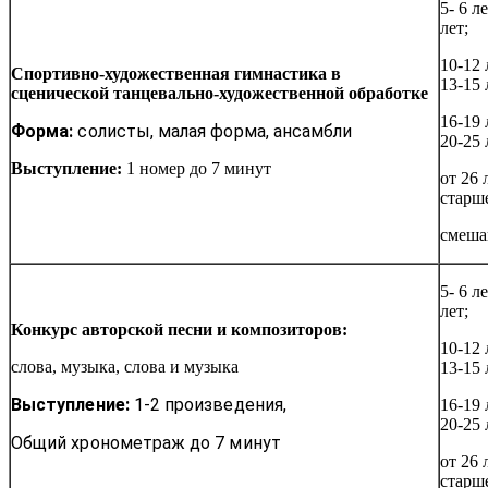
5- 6 ле
лет;
10-12 
Спортивно-художественная гимнастика в
13-15 
сценической танцевально-художественной обработке
16-19 
Форма:
солисты, малая форма, ансамбли
20-25 
Выступление:
1 номер до 7 минут
от 26 
старш
смеша
5- 6 ле
лет;
Конкурс авторской песни и композиторов:
10-12 
слова, музыка, слова и музыка
13-15 
Выступление:
1-2 произведения,
16-19 
20-25 
Общий хронометраж до 7 минут
от 26 
старш