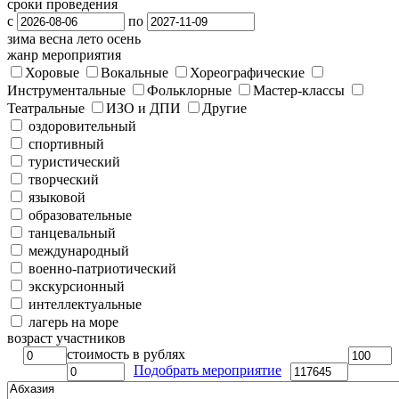
сроки проведения
с
по
зима
весна
лето
осень
жанр мероприятия
Хоровые
Вокальные
Хореографические
Инструментальные
Фольклорные
Мастер-классы
Театральные
ИЗО и ДПИ
Другие
оздоровительный
спортивный
туристический
творческий
языковой
образовательные
танцевальный
международный
военно-патриотический
экскурсионный
интеллектуальные
лагерь на море
возраст участников
стоимость в рублях
Подобрать мероприятие