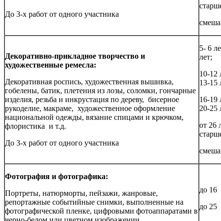
старш
До 3-х работ от одного участника
смеша
5- 6 ле
Декоративно-прикладное творчество и
лет;
художественные ремесла:
10-12 
Декоративная роспись, художественная вышивка,
13-15 
гобелены, батик, плетения из лозы, соломки, гончарные
изделия, резьба и инкрустация по дереву, бисерное
16-19 
рукоделие, макраме, художественное оформление
20-25 
национальной одежды, вязание спицами и крючком,
от 26 
флористика и т.д.
старш
До 3-х работ от одного участника
смеша
Фотография и фотографика:
до 16 
Портреты, натюрморты, пейзажи, жанровые,
репортажные событийные снимки, выполненные на
до 25 
фотографической пленке, цифровыми фотоаппаратами в
черно-белом или цветном изображении