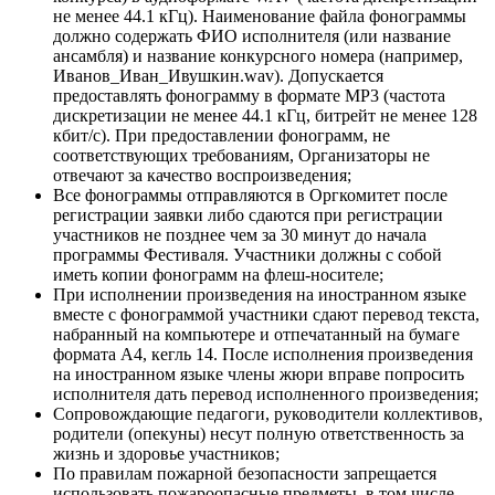
не менее 44.1 кГц). Наименование файла фонограммы
должно содержать ФИО исполнителя (или название
ансамбля) и название конкурсного номера (например,
Иванов_Иван_Ивушкин.wav). Допускается
предоставлять фонограмму в формате МР3 (частота
дискретизации не менее 44.1 кГц, битрейт не менее 128
кбит/с). При предоставлении фонограмм, не
соответствующих требованиям, Организаторы не
отвечают за качество воспроизведения;
Все фонограммы отправляются в Оргкомитет после
регистрации заявки либо сдаются при регистрации
участников не позднее чем за 30 минут до начала
программы Фестиваля. Участники должны с собой
иметь копии фонограмм на флеш-носителе;
При исполнении произведения на иностранном языке
вместе с фонограммой участники сдают перевод текста,
набранный на компьютере и отпечатанный на бумаге
формата А4, кегль 14. После исполнения произведения
на иностранном языке члены жюри вправе попросить
исполнителя дать перевод исполненного произведения;
Сопровождающие педагоги, руководители коллективов,
родители (опекуны) несут полную ответственность за
жизнь и здоровье участников;
По правилам пожарной безопасности запрещается
использовать пожароопасные предметы, в том числе