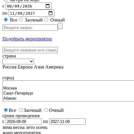
с
по
Все
Заочный
Очный
Подобрать мероприятие
страна
Россия
Европа
Азия
Америка
город
Все
Заочный
Очный
сроки проведения
с
по
зима
весна
лето
осень
жанр мероприятия