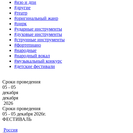
#изо и дпи
#другие
#театр
#оригинальный жанр
#цирк
#ударные инструменты
#духовые инструменты
#струнные инструменты
#фортепиано
#народные
#народный вокал
#музыкальный конкурс
#детские фестивали
Сроки проведения
05 - 05
декабря
декабря
2026
Сроки проведения
05 ‐ 05
декабря
2026г.
ФЕСТИВАЛЬ
Россия