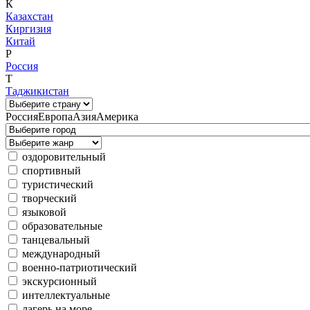
К
Казахстан
Киргизия
Китай
Р
Россия
Т
Таджикистан
Россия
Европа
Азия
Америка
оздоровительный
спортивный
туристический
творческий
языковой
образовательные
танцевальный
международный
военно-патриотический
экскурсионный
интеллектуальные
лагерь на море