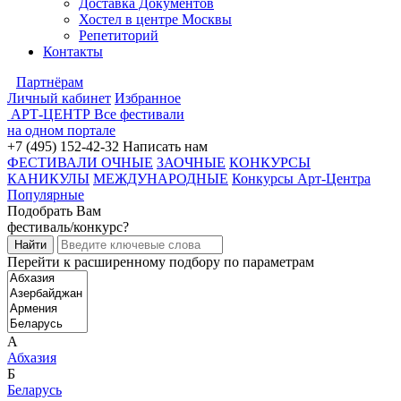
Доставка Документов
Хостел в центре Москвы
Репетиторий
Контакты
Партнёрам
Личный кабинет
Избранное
АРТ-ЦЕНТР
Все фестивали
на одном портале
+7 (495) 152-42-32
Написать нам
ФЕСТИВАЛИ ОЧНЫЕ
ЗАОЧНЫЕ
КОНКУРСЫ
КАНИКУЛЫ
МЕЖДУНАРОДНЫЕ
Конкурсы Арт-Центра
Популярные
Подобрать Вам
фестиваль/конкурс?
Перейти к расширенному подбору по параметрам
А
Абхазия
Б
Беларусь