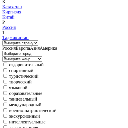
К
Казахстан
Киргизия
Китай
Р
Россия
Т
Таджикистан
Россия
Европа
Азия
Америка
оздоровительный
спортивный
туристический
творческий
языковой
образовательные
танцевальный
международный
военно-патриотический
экскурсионный
интеллектуальные
лагерь на море