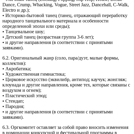
Dance, Crump, Whacking, Vogue, Street Jazz, Dancehall, C-Walk,
Electro и др.);
• Историко-бытовой танец (танец, отражающий переработку
народного танцевального материала и особенности
определенной эпохи или среды);
• Танцевальное шоу;
• Детский танец (возрастная группа 3-6 лет);
• и другие направления (в соответствии с принятыми
заявками).
6.2. Оригинальный жанр (соло, пара/дуэт, малые формы,
коллектив):
• Акробатика;
• Художественная гимнастика;
• Цирковое искусство (эквилибр, антипод; каучук; жонгляж;
клоунада и другие направления, кроме тех, которые связаны с
воздухом и огнем);
• Пластический этюд;
• Стендап;
• Пародия;
• и другие направления (в соответствии с принятыми
заявками).
6.3. Оргкомитет оставляет за собой право вносить изменения
в номинации конкурсной и фестивальной программы в