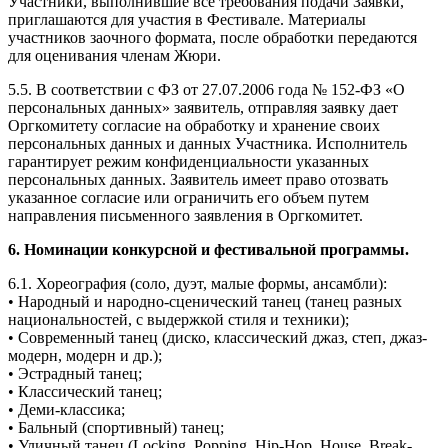
Участники, выполнившие все требования подачи Заявки,
приглашаются для участия в Фестивале. Материалы
участников заочного формата, после обработки передаются
для оценивания членам Жюри.
5.5. В соответствии с ФЗ от 27.07.2006 года № 152-ФЗ «О
персональных данных» заявитель, отправляя заявку дает
Оргкомитету согласие на обработку и хранение своих
персональных данных и данных Участника. Исполнитель
гарантирует режим конфиденциальности указанных
персональных данных. Заявитель имеет право отозвать
указанное согласие или ограничить его объем путем
направления письменного заявления в Оргкомитет.
6. Номинации конкурсной и фестивальной программы.
6.1. Хореография (соло, дуэт, малые формы, ансамбли):
• Народный и народно-сценический танец (танец разных
национальностей, с выдержкой стиля и техники);
• Современный танец (диско, классический джаз, степ, джаз-
модерн, модерн и др.);
• Эстрадный танец;
• Классический танец;
• Деми-классика;
• Бальный (спортивный) танец;
• Уличный танец (Locking, Popping, Hip-Hop, House, Break-