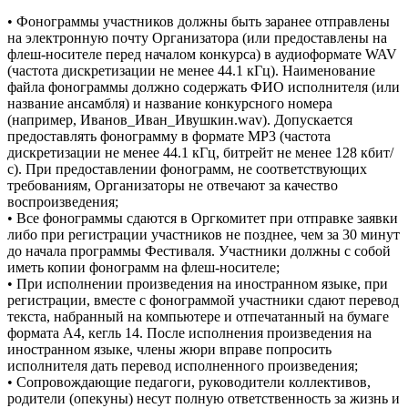
• Фонограммы участников должны быть заранее отправлены
на электронную почту Организатора (или предоставлены на
флеш-носителе перед началом конкурса) в аудиоформате WAV
(частота дискретизации не менее 44.1 кГц). Наименование
файла фонограммы должно содержать ФИО исполнителя (или
название ансамбля) и название конкурсного номера
(например, Иванов_Иван_Ивушкин.wav). Допускается
предоставлять фонограмму в формате МР3 (частота
дискретизации не менее 44.1 кГц, битрейт не менее 128 кбит/
с). При предоставлении фонограмм, не соответствующих
требованиям, Организаторы не отвечают за качество
воспроизведения;
• Все фонограммы сдаются в Оргкомитет при отправке заявки
либо при регистрации участников не позднее, чем за 30 минут
до начала программы Фестиваля. Участники должны с собой
иметь копии фонограмм на флеш-носителе;
• При исполнении произведения на иностранном языке, при
регистрации, вместе с фонограммой участники сдают перевод
текста, набранный на компьютере и отпечатанный на бумаге
формата А4, кегль 14. После исполнения произведения на
иностранном языке, члены жюри вправе попросить
исполнителя дать перевод исполненного произведения;
• Сопровождающие педагоги, руководители коллективов,
родители (опекуны) несут полную ответственность за жизнь и