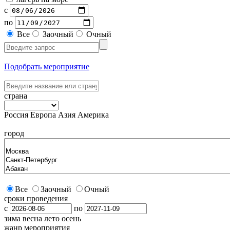
с
по
Все
Заочный
Очный
Подобрать мероприятие
страна
Россия
Европа
Азия
Америка
город
Все
Заочный
Очный
сроки проведения
с
по
зима
весна
лето
осень
жанр мероприятия