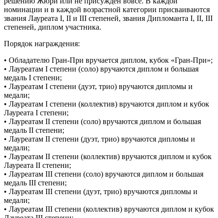
решению Жюри или не присуждён вовсе. В каждой
номинации и в каждой возрастной категории присваиваются
звания Лауреата I, II и III степеней, звания Дипломанта I, II, III
степеней, диплом участника.
Порядок награждения:
• Обладателю Гран-При вручается диплом, кубок «Гран-При»;
• Лауреатам I степени (соло) вручаются диплом и большая
медаль I степени;
• Лауреатам I степени (дуэт, трио) вручаются дипломы и
медали;
• Лауреатам I степени (коллектив) вручаются диплом и кубок
Лауреата I степени;
• Лауреатам II степени (соло) вручаются диплом и большая
медаль II степени;
• Лауреатам II степени (дуэт, трио) вручаются дипломы и
медали;
• Лауреатам II степени (коллектив) вручаются диплом и кубок
Лауреата II степени;
• Лауреатам III степени (соло) вручаются диплом и большая
медаль III степени;
• Лауреатам III степени (дуэт, трио) вручаются дипломы и
медали;
• Лауреатам III степени (коллектив) вручаются диплом и кубок
Лауреата III степени;