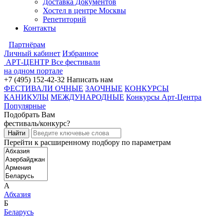
Доставка Документов
Хостел в центре Москвы
Репетиторий
Контакты
Партнёрам
Личный кабинет
Избранное
АРТ-ЦЕНТР
Все фестивали
на одном портале
+7 (495) 152-42-32
Написать нам
ФЕСТИВАЛИ ОЧНЫЕ
ЗАОЧНЫЕ
КОНКУРСЫ
КАНИКУЛЫ
МЕЖДУНАРОДНЫЕ
Конкурсы Арт-Центра
Популярные
Подобрать Вам
фестиваль/конкурс?
Перейти к расширенному подбору по параметрам
А
Абхазия
Б
Беларусь