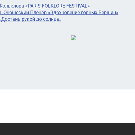
ольклора «PARIS FOLKLORE FESTIVAL»
и Юношеский Пленэр «Вдохновение горных Вершин»
Достань рукой до солнца»