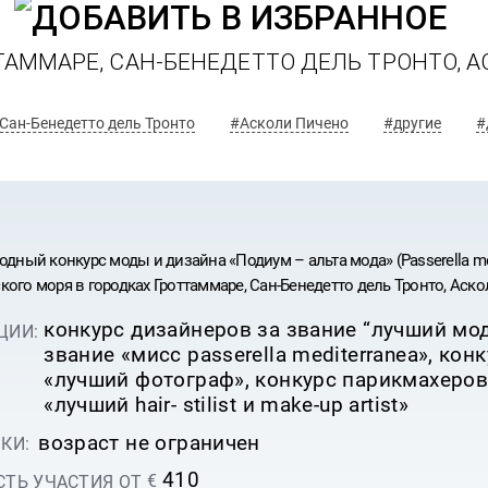
ТТАММАРЕ, САН-БЕНЕДЕТТО ДЕЛЬ ТРОНТО, 
Сан-Бенедетто дель Тронто
#Асколи Пичено
#другие
#
одный конкурс моды и дизайна «Подиум – альта мода» (Passerella med
кого моря в городках Гроттаммаре, Сан-Бенедетто дель Тронто, Аско
конкурс дизайнеров за звание “лучший мод
ЦИИ:
звание «мисс passerella mediterranea», ко
«лучший фотограф», конкурс парикмахеров
ИВАЛЬ
«лучший hair- stilist и make-up artist»
возраст не ограничен
КИ:
410
€
ТЬ УЧАСТИЯ ОТ