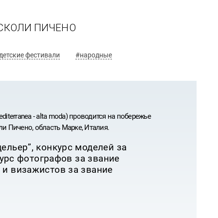
АСКОЛИ ПИЧЕНО
детские фестивали
#народные
iterranea - alta moda) проводится на побережье
ли Пичено, область Марке, Италия.
ельер”, конкурс моделей за
нкурс фотографов за звание
 и визажистов за звание