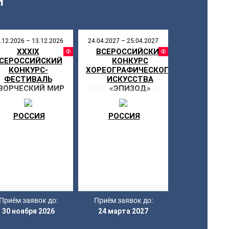
Я
.12.2026 – 13.12.2026
24.04.2027 – 25.04.2027
XXXIX
ВСЕРОССИЙСКИЙ
СТИВАЛЬ
ФЕСТИВАЛЬ
ФЕСТИ
СЕРОССИЙСКИЙ
КОНКУРС
НИКУЛЫ
КОНКУРС-
ХОРЕОГРАФИЧЕСКОГО
ФЕСТИВАЛЬ
ИСКУССТВА
ВОРЧЕСКИЙ МИР
«ЭПИЗОД»
«НОВОГОДНЯЯ
СКАЗКА»
РОССИЯ
РОССИЯ
Приём заявок до:
Приём заявок до:
30 ноября 2026
24 марта 2027