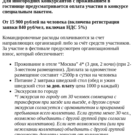
Для иногородних конкурсантов с проживанием в
гостинице предусматривается оплата участия в конкурсе
специальным пакетом.
От 15 900 рублей на человека
(включена регистрация
заявки 840 руб/чел, включая НДС 5%)
Командировочные расходы оплачиваются за счет
направляющих организаций либо за счёт средств участников.
За участие в фестивале предусмотрен организационный
взнос, который обеспечивает:
Проживание в отеле “Москва” 4* (3 дня, 2 ночи) (при 2-
3-местном размещении). Доплата за одноместное
размещение составит +2500р в сутки на человека
Питание 2 завтрака шведский стол (обед и ужин
шведский стол
за доп. плату
цена 1000 р каждый)
Экскурсия по городу
*! экскурсия по городу от 30 человек совмещена с
трансфером при заезде или выезде, в другом случае
экскурсия согласуется с оргкомитетом и программой
пребывания всего коллектива. Если группа менее 30 чел.,
возможно объединить с другой группой (при согласии
обоих коллективов). Если нет возможности (или при
нежелании коллектива) объединить с другой группой
стоимость доплаты зависит от количества