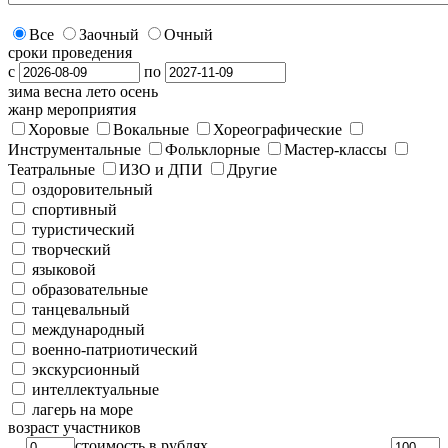
Все
Заочный
Очный
сроки проведения
с
по
зима
весна
лето
осень
жанр мероприятия
Хоровые
Вокальные
Хореографические
Инструментальные
Фольклорные
Мастер-классы
Театральные
ИЗО и ДПИ
Другие
оздоровительный
спортивный
туристический
творческий
языковой
образовательные
танцевальный
международный
военно-патриотический
экскурсионный
интеллектуальные
лагерь на море
возраст участников
стоимость в рублях