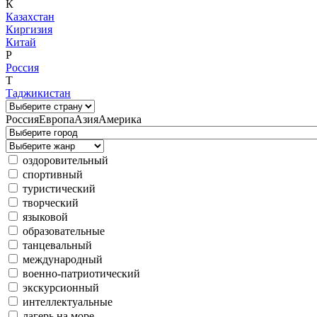
К
Казахстан
Киргизия
Китай
Р
Россия
Т
Таджикистан
Россия
Европа
Азия
Америка
оздоровительный
спортивный
туристический
творческий
языковой
образовательные
танцевальный
международный
военно-патриотический
экскурсионный
интеллектуальные
лагерь на море