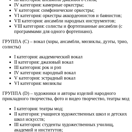
IV категория: камерные оркестры;
V категория: симфонические оркестры;
VI категория: оркестры аккордеонистов и баянистов;
VII категория: ансамбли народных инструментов;
VIII категория: солисты и фортепианные ансамбли (с
программами для одного фортепиано).
ГРУППА (С) – вокал (хоры, ансамбли, мюзиклы, дуэты, трио,
солисты)
I категория: академический вокал
II категория: джазовый вокал
III категория: рок и рэп
IV категория: народный вокал
V категория: эстрадный вокал
VI категория: мюзиклы
ГРУППА (D) – художники и авторы изделий народного
прикладного творчества, фото и видео творчество, театры мод
I категория: театры мод;
II категория: учащиеся художественных школ и детских
школ искусств;
III категория: студенты художественных училищ,
академий и институтов;