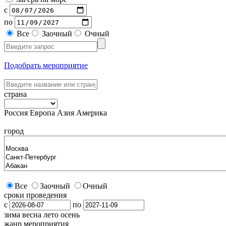
с
по
Все
Заочный
Очный
Подобрать мероприятие
страна
Россия
Европа
Азия
Америка
город
Все
Заочный
Очный
сроки проведения
с
по
зима
весна
лето
осень
жанр мероприятия