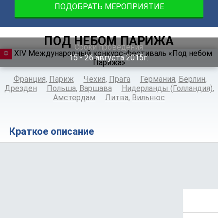
ПОДОБРАТЬ МЕРОПРИЯТИЕ
ПОД НЕБОМ ПАРИЖА
Сроки проведения
ФЕСТИВАЛЬ
15 ‐ 26
августа
2015г.
Франция
,
Париж
Чехия
,
Прага
Германия
,
Берлин
,
Дрезден
Польша
,
Варшава
Нидерланды (Голландия)
,
Амстердам
Литва
,
Вильнюс
Краткое описание
Положение