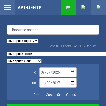
АРТ-ЦЕНТР
Россия
Европа
Азия
Америка
с
по
Все
Заочный
Очный