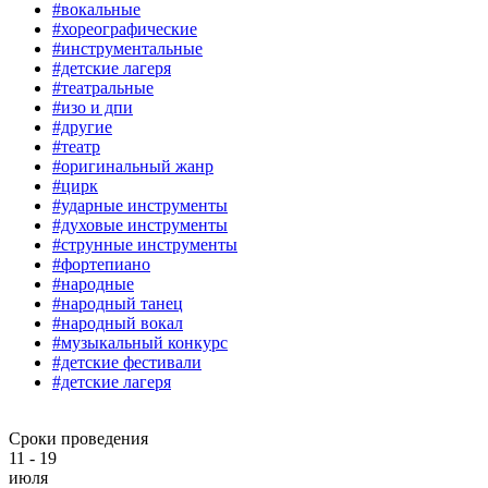
#вокальные
#хореографические
#инструментальные
#детские лагеря
#театральные
#изо и дпи
#другие
#театр
#оригинальный жанр
#цирк
#ударные инструменты
#духовые инструменты
#струнные инструменты
#фортепиано
#народные
#народный танец
#народный вокал
#музыкальный конкурс
#детские фестивали
#детские лагеря
Сроки проведения
11 - 19
июля