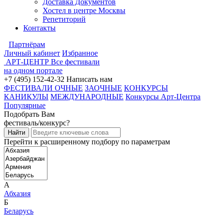
Доставка Документов
Хостел в центре Москвы
Репетиторий
Контакты
Партнёрам
Личный кабинет
Избранное
АРТ-ЦЕНТР
Все фестивали
на одном портале
+7 (495) 152-42-32
Написать нам
ФЕСТИВАЛИ ОЧНЫЕ
ЗАОЧНЫЕ
КОНКУРСЫ
КАНИКУЛЫ
МЕЖДУНАРОДНЫЕ
Конкурсы Арт-Центра
Популярные
Подобрать Вам
фестиваль/конкурс?
Перейти к расширенному подбору по параметрам
А
Абхазия
Б
Беларусь