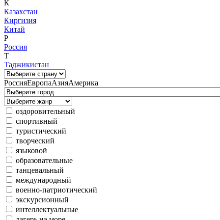
К
Казахстан
Киргизия
Китай
Р
Россия
Т
Таджикистан
Россия
Европа
Азия
Америка
оздоровительный
спортивный
туристический
творческий
языковой
образовательные
танцевальный
международный
военно-патриотический
экскурсионный
интеллектуальные
лагерь на море