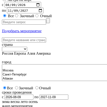
с
по
Все
Заочный
Очный
Подобрать мероприятие
страна
Россия
Европа
Азия
Америка
город
Все
Заочный
Очный
сроки проведения
с
по
зима
весна
лето
осень
жанр мероприятия