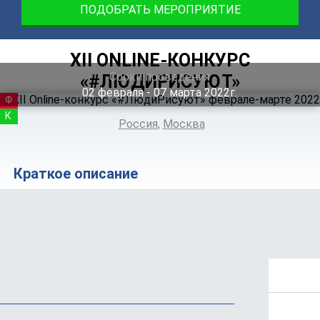
ПОДОБРАТЬ МЕРОПРИЯТИЕ
XII ONLINE-КОНКУРС
Сроки проведения
«#ЛЮДИРИСУЮТ»
02
февраля
‐ 07
марта
2022г.
ФЕСТИВАЛЬ
КОНКУРС
Россия
,
Москва
Краткое описание
Положение
Стоимость