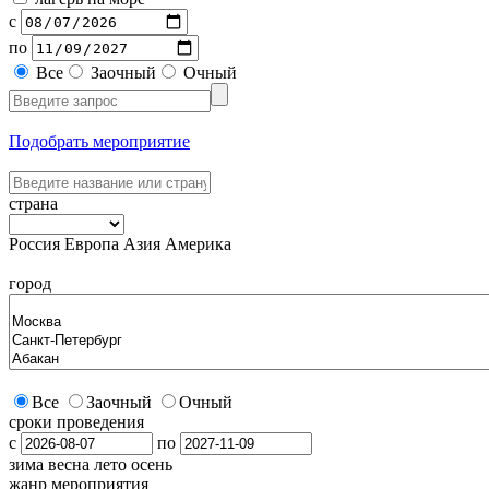
с
по
Все
Заочный
Очный
Подобрать мероприятие
страна
Россия
Европа
Азия
Америка
город
Все
Заочный
Очный
сроки проведения
с
по
зима
весна
лето
осень
жанр мероприятия