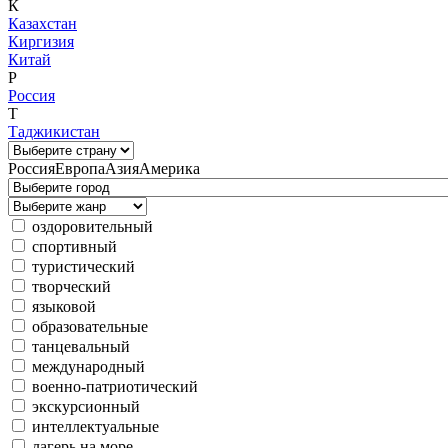
К
Казахстан
Киргизия
Китай
Р
Россия
Т
Таджикистан
Россия
Европа
Азия
Америка
оздоровительный
спортивный
туристический
творческий
языковой
образовательные
танцевальный
международный
военно-патриотический
экскурсионный
интеллектуальные
лагерь на море