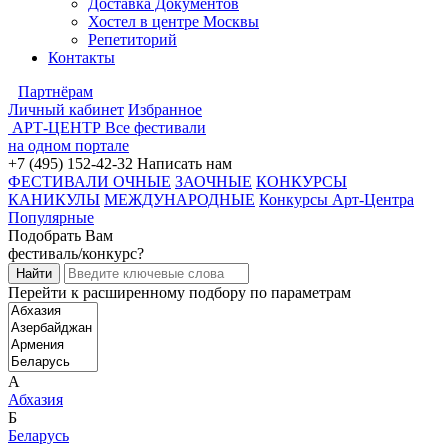
Доставка Документов
Хостел в центре Москвы
Репетиторий
Контакты
Партнёрам
Личный кабинет
Избранное
АРТ-ЦЕНТР
Все фестивали
на одном портале
+7 (495) 152-42-32
Написать нам
ФЕСТИВАЛИ ОЧНЫЕ
ЗАОЧНЫЕ
КОНКУРСЫ
КАНИКУЛЫ
МЕЖДУНАРОДНЫЕ
Конкурсы Арт-Центра
Популярные
Подобрать Вам
фестиваль/конкурс?
Перейти к расширенному подбору по параметрам
А
Абхазия
Б
Беларусь