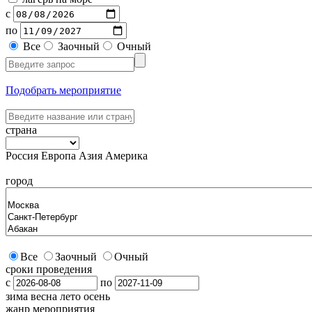
с
по
Все
Заочный
Очный
Подобрать мероприятие
страна
Россия
Европа
Азия
Америка
город
Все
Заочный
Очный
сроки проведения
с
по
зима
весна
лето
осень
жанр мероприятия