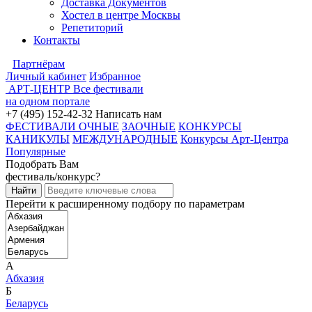
Доставка Документов
Хостел в центре Москвы
Репетиторий
Контакты
Партнёрам
Личный кабинет
Избранное
АРТ-ЦЕНТР
Все фестивали
на одном портале
+7 (495) 152-42-32
Написать нам
ФЕСТИВАЛИ ОЧНЫЕ
ЗАОЧНЫЕ
КОНКУРСЫ
КАНИКУЛЫ
МЕЖДУНАРОДНЫЕ
Конкурсы Арт-Центра
Популярные
Подобрать Вам
фестиваль/конкурс?
Перейти к расширенному подбору по параметрам
А
Абхазия
Б
Беларусь