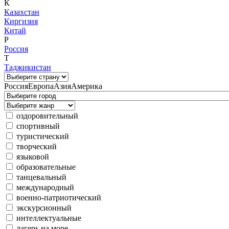
К
Казахстан
Киргизия
Китай
Р
Россия
Т
Таджикистан
Россия
Европа
Азия
Америка
оздоровительный
спортивный
туристический
творческий
языковой
образовательные
танцевальный
международный
военно-патриотический
экскурсионный
интеллектуальные
лагерь на море