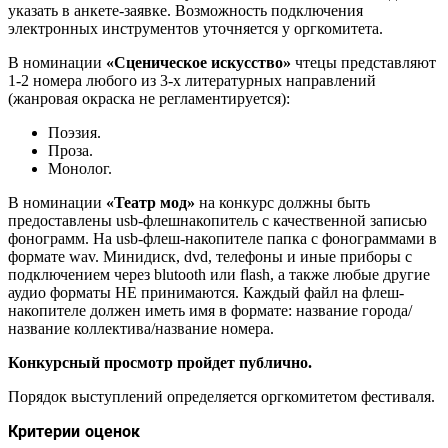
указать в анкете-заявке. Возможность подключения
электронных инструментов уточняется у оргкомитета.
В номинации
«Сценическое искусство»
чтецы представляют
1-2 номера любого из 3-х литературных направлений
(жанровая окраска не регламентируется):
Поэзия.
Проза.
Монолог.
В номинации
«Театр мод»
на конкурс должны быть
предоставлены usb-флешнакопитель с качественной записью
фонограмм. На usb-флеш-накопителе папка с фонограммами в
формате wav. Минидиск, dvd, телефоны и иные приборы с
подключением через blutooth или flash, а также любые другие
аудио форматы НЕ принимаются. Каждый файл на флеш-
накопителе должен иметь имя в формате: название города/
название коллектива/название номера.
Конкурсный просмотр пройдет публично.
Порядок выступлений определяется оргкомитетом фестиваля.
Критерии оценок