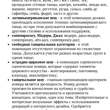
бачата, буги-вуги, вальс, вест кост свинг, зук,
ирландские сетевые танцы, кантри, кизомба, линди-хоп,
машине, меренге, реггетон, руэда, сальса, самба де
гафиейра, семба, форрó, хастл и другие.
латиноамериканское шоу
- в этой номинации должно
преобладать исполнение техники латиноамериканского
танца, но при этом допускается комбинирование с
другими стилями и использования поддержек;
contemporary, Модерн, Джаз:
модерн, джаз-модерн,
сontemporary, afro-jazz, сontemporary-jazz;
свободная танцевальная категория
- в этой
номинации отсутствуют ограничения по стилистике
танца. Допускается участие разных возрастных групп в
одном танце;
эстрадно-цирковое шоу
- в номинации соревнуются
сценические номера, которые содержат элементы
циркового искусства - жонглирование, пантомиму,
клоунаду, эквилибристику;
танцевальное шоу
- главным оценивающим критерием
номера является зрелищность. Номер должен
произвести впечатление на публику и судейство.
Учитывается оригинальность и креативность
концепции, истории, идеи или темы. Изобретательные и
интересные визуальные эффекты с использованием
декораций и интересного дизайна. Одобряется