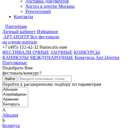
Доставка Документов
Хостел в центре Москвы
Репетиторий
Контакты
Партнёрам
Личный кабинет
Избранное
АРТ-ЦЕНТР
Все фестивали
на одном портале
+7 (495) 152-42-32
Написать нам
ФЕСТИВАЛИ ОЧНЫЕ
ЗАОЧНЫЕ
КОНКУРСЫ
КАНИКУЛЫ
МЕЖДУНАРОДНЫЕ
Конкурсы Арт-Центра
Популярные
Подобрать Вам
фестиваль/конкурс?
Перейти к расширенному подбору по параметрам
А
Абхазия
Б
Беларусь