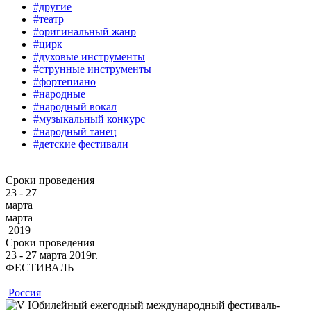
#другие
#театр
#оригинальный жанр
#цирк
#духовые инструменты
#струнные инструменты
#фортепиано
#народные
#народный вокал
#музыкальный конкурс
#народный танец
#детские фестивали
Сроки проведения
23 - 27
марта
марта
2019
Сроки проведения
23 ‐ 27
марта
2019г.
ФЕСТИВАЛЬ
Россия