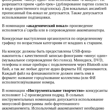
разрешается прием «дабл-трек» (дублирование партии солиста
в виде единственного подголоска). Для вокальных ансамблей
прописанный бэк-вокал не допускается. Также допускается
использование подтанцовки.
В номинации
«академический вокал»
произведение
исполняется а`capella или в сопровождении аккомпаниатора.
Конкурсные выступления организуются по определенному
графику по возрастным категориям от младших к старшим.
На конкурс должны быть предоставлены USB-флеш-
накопитель с качественной записью фонограмм «минус один»
(музыкальное сопровождение без голоса). Минидиск, DVD,
телефоны и иные приборы с подключением через Blutooth или
flash, а так же любые другие аудио форматы НЕ принимаются.
Каждый файл на флешнакопителе должен иметь имя в
формате: название город/название коллектива (или ФИ
исполнителя)/название номера.
В номинации
«Инструментальное творчество»
конкурсанты
исполняют 1-2 произведения подряд. В сольных
инструментальных номинациях допускается использование
минусовой фонограммы либо фортепианного
аккомпанемента. Используемый аккомпанемент необходимо