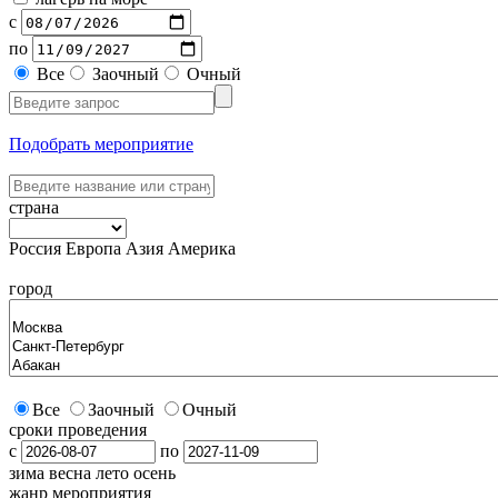
с
по
Все
Заочный
Очный
Подобрать мероприятие
страна
Россия
Европа
Азия
Америка
город
Все
Заочный
Очный
сроки проведения
с
по
зима
весна
лето
осень
жанр мероприятия