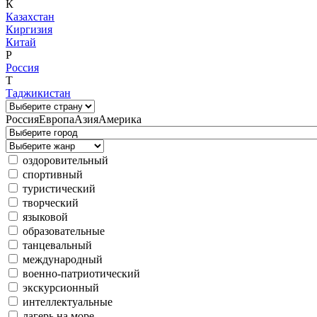
К
Казахстан
Киргизия
Китай
Р
Россия
Т
Таджикистан
Россия
Европа
Азия
Америка
оздоровительный
спортивный
туристический
творческий
языковой
образовательные
танцевальный
международный
военно-патриотический
экскурсионный
интеллектуальные
лагерь на море