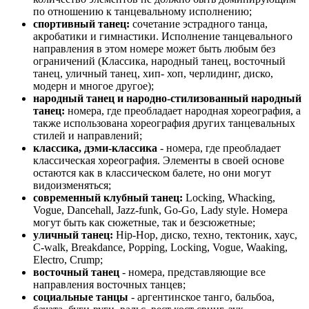
по отношению к танцевальному исполнению;
спортивный танец:
сочетание эстрадного танца,
акробатики и гимнастики. Исполнение танцевального
направления в этом номере может быть любым без
ограничений (Классика, народный танец, восточный
танец, уличный танец, хип- хоп, черлидинг, диско,
модерн и многое другое);
народный танец и народно-стилизованный народный
танец:
номера, где преобладает народная хореография, а
также использована хореография других танцевальных
стилей и направлений;
классика, дэми-классика
- номера, где преобладает
классическая хореография. Элементы в своей основе
остаются как в классическом балете, но они могут
видоизменяться;
современный клубный танец:
Locking, Whacking,
Vogue, Dancehall, Jazz-funk, Go-Go, Lady style. Номера
могут быть как сюжетные, так и безсюжетные;
уличный танец:
Hip-Hop, диско, техно, тектоник, хаус,
С-walk, Breakdance, Popping, Locking, Vogue, Waaking,
Electro, Crump;
восточный танец
- номера, представляющие все
направления восточных танцев;
социальные танцы
- аргентинское танго, бальбоа,