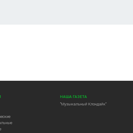
И
НАША ГАЗЕТА
"Музыкальный Клондайк"
еские
альные
е