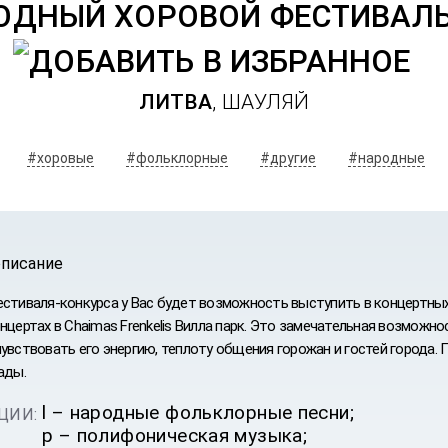
ДНЫЙ ХОРОВОЙ ФЕСТИВАЛЬ
ЛИТВА
, ШАУЛЯЙ
#хоровые
#фольклорные
#другие
#народные
описание
естиваля-конкурса у Вас будет возможность выступить в концертных 
нцертах в Chaimas Frenkelis Вилла парк. Это замечательная возможн
чувствовать его энергию, теплоту общения горожан и гостей города.
ады.
ИВАЛЬ
l – народные фольклорные песни;
ЦИИ:
УРС
p – полифоническая музыка;