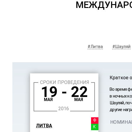
МЕЖДУНАРО
#Литва
#Шауляй
Краткое 
СРОКИ ПРОВЕДЕНИЯ
19 - 22
Во время ф
в ночных ко
МАЯ
МАЯ
Шауляй, по
2016
другие нагр
ФЕСТ
НОМИНА
ЛИТВА
КОНК