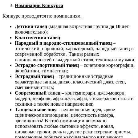
Номинации Конкурса
Конкурс проводится по номинациям:
Детский танец
(младшая возрастная группа
до 10 лет
включительно);
Классический танец
Народный и народно-стилизованный танец
–
этнический, народный, характерный, народный танец в
современной обработке . Танцы разных
национальностей с выдержкой стиля, техники и музыки;
Эстрадно-спортивный танец
– сочетание хореографии,
акробатики, гимнастики;
Эстрадный танец
– традиционные эстрадные
характерные танцы, диско, классический джаз, степ,
смешанный стиль;
Современный танец
– контемпорари, джаз-модерн,
модерн, неофолк, афро-джаз, афро, с выдержкой стиля и
техники,а также новые направления;
Танцевальное шоу
– великолепная идея, яркое
сценическое воплощение, целостность номера,
зрелищность! В этой номинации возможно
использовать любые световые эффекты, вокал,
цирковые трюки, речь и другие режиссерские приемы,
помогающие добиться максимального визуального