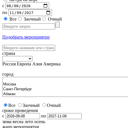
с
по
Все
Заочный
Очный
Подобрать мероприятие
страна
Россия
Европа
Азия
Америка
город
Все
Заочный
Очный
сроки проведения
с
по
зима
весна
лето
осень
жанр мероприятия