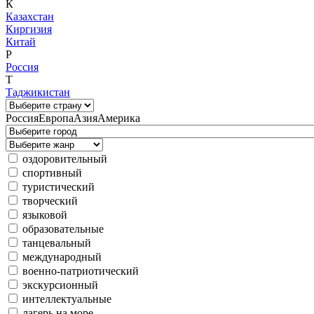
К
Казахстан
Киргизия
Китай
Р
Россия
Т
Таджикистан
Россия
Европа
Азия
Америка
оздоровительный
спортивный
туристический
творческий
языковой
образовательные
танцевальный
международный
военно-патриотический
экскурсионный
интеллектуальные
лагерь на море