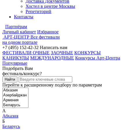
Доставка Документов
Хостел в центре Москвы
Репетиторий
Контакты
Партнёрам
Личный кабинет
Избранное
АРТ-ЦЕНТР
Все фестивали
на одном портале
+7 (495) 152-42-32
Написать нам
ФЕСТИВАЛИ ОЧНЫЕ
ЗАОЧНЫЕ
КОНКУРСЫ
КАНИКУЛЫ
МЕЖДУНАРОДНЫЕ
Конкурсы Арт-Центра
Популярные
Подобрать Вам
фестиваль/конкурс?
Перейти к расширенному подбору по параметрам
А
Абхазия
Б
Беларусь