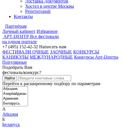
Доставка Документов
Хостел в центре Москвы
Репетиторий
Контакты
Партнёрам
Личный кабинет
Избранное
АРТ-ЦЕНТР
Все фестивали
на одном портале
+7 (495) 152-42-32
Написать нам
ФЕСТИВАЛИ ОЧНЫЕ
ЗАОЧНЫЕ
КОНКУРСЫ
КАНИКУЛЫ
МЕЖДУНАРОДНЫЕ
Конкурсы Арт-Центра
Популярные
Подобрать Вам
фестиваль/конкурс?
Перейти к расширенному подбору по параметрам
А
Абхазия
Б
Беларусь