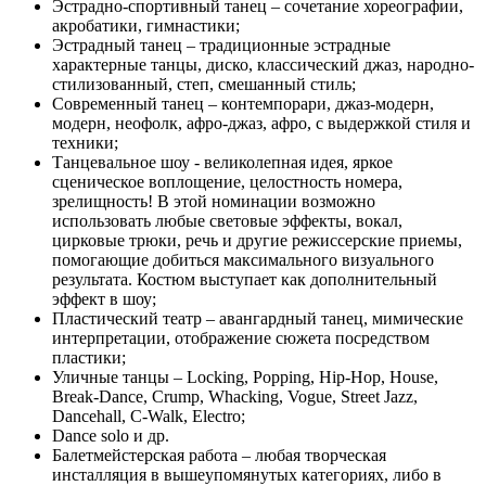
Эстрадно-спортивный танец – сочетание хореографии,
акробатики, гимнастики;
Эстрадный танец – традиционные эстрадные
характерные танцы, диско, классический джаз, народно-
стилизованный, степ, смешанный стиль;
Современный танец – контемпорари, джаз-модерн,
модерн, неофолк, афро-джаз, афро, с выдержкой стиля и
техники;
Танцевальное шоу - великолепная идея, яркое
сценическое воплощение, целостность номера,
зрелищность! В этой номинации возможно
использовать любые световые эффекты, вокал,
цирковые трюки, речь и другие режиссерские приемы,
помогающие добиться максимального визуального
результата. Костюм выступает как дополнительный
эффект в шоу;
Пластический театр – авангардный танец, мимические
интерпретации, отображение сюжета посредством
пластики;
Уличные танцы – Locking, Popping, Hip-Hop, House,
Break-Dance, Crump, Whacking, Vogue, Street Jazz,
Dancehall, C-Walk, Electro;
Dance solo и др.
Балетмейстерская работа – любая творческая
инсталляция в вышеупомянутых категориях, либо в