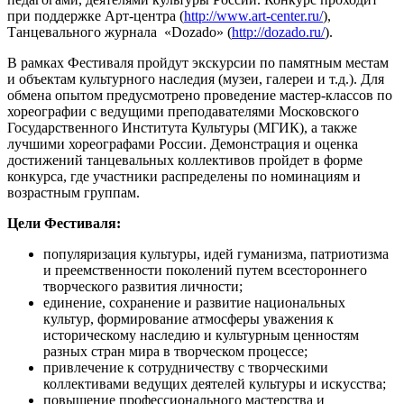
при поддержке Арт-центра (
http://www.art-center.ru/
),
Танцевального журнала «Dozado» (
http://dozado.ru/
).
В рамках Фестиваля пройдут экскурсии по памятным местам
и объектам культурного наследия (музеи, галереи и т.д.). Для
обмена опытом предусмотрено проведение мастер-классов по
хореографии с ведущими преподавателями Московского
Государственного Института Культуры (МГИК), а также
лучшими хореографами России. Демонстрация и оценка
достижений танцевальных коллективов пройдет в форме
конкурса, где участники распределены по номинациям и
возрастным группам.
Цели Фестиваля:
популяризация культуры, идей гуманизма, патриотизма
и преемственности поколений путем всестороннего
творческого развития личности;
единение, сохранение и развитие национальных
культур, формирование атмосферы уважения к
историческому наследию и культурным ценностям
разных стран мира в творческом процессе;
привлечение к сотрудничеству с творческими
коллективами ведущих деятелей культуры и искусства;
повышение профессионального мастерства и