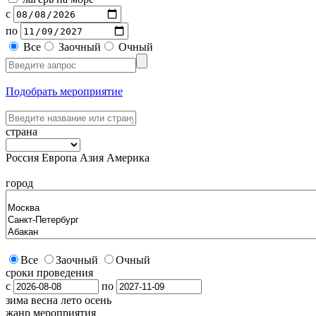
с
по
Все
Заочный
Очный
Подобрать мероприятие
страна
Россия
Европа
Азия
Америка
город
Все
Заочный
Очный
сроки проведения
с
по
зима
весна
лето
осень
жанр мероприятия