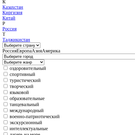
К
Казахстан
Киргизия
Китай
Р
Россия
Т
Таджикистан
Россия
Европа
Азия
Америка
оздоровительный
спортивный
туристический
творческий
языковой
образовательные
танцевальный
международный
военно-патриотический
экскурсионный
интеллектуальные
лагерь на море