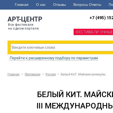
Главная
О нас
Отзывы
Вопросы Ответы
По
+7 (495) 15
АРТ-ЦЕНТР
Все фестивали
на одном портале
ФЕСТИВАЛИ ОЧНЫЕ
Перейти к расширенному подбору по параметрам
Главная
–
Фестивали
–
Россия
–
Белый КиТ. Майские каникулы
БЕЛЫЙ КИТ. МАЙС
III МЕЖДУНАРОД