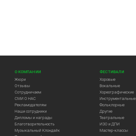
О КОМПАНИИ
ФЕСТИВАЛИ
Жюри
Хоровые
Отзывы
Вокальные
Сотрудничаем
Хореографические
СМИ О НАС
Инструментальные
Рекламодателям
Фольклорные
Арт-Центр
Наши сотрудники
Другие
Дипломы и награды
Театральные
Благотворительность
ИЗО и ДПИ
Музыкальный Клондайк
Мастер-классы