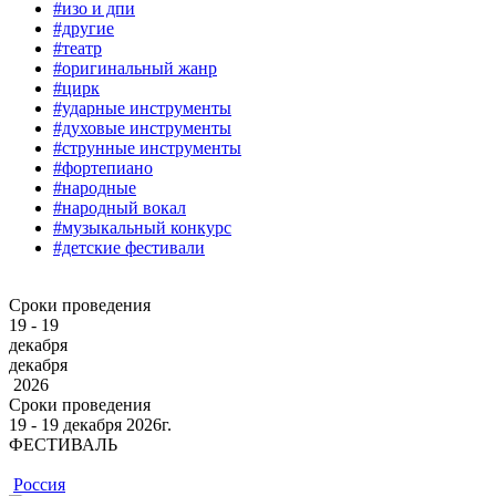
#изо и дпи
#другие
#театр
#оригинальный жанр
#цирк
#ударные инструменты
#духовые инструменты
#струнные инструменты
#фортепиано
#народные
#народный вокал
#музыкальный конкурс
#детские фестивали
Сроки проведения
19 - 19
декабря
декабря
2026
Сроки проведения
19 ‐ 19
декабря
2026г.
ФЕСТИВАЛЬ
Россия