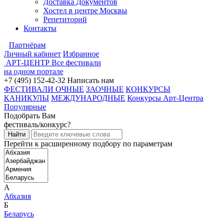
Доставка Документов
Хостел в центре Москвы
Репетиторий
Контакты
Партнёрам
Личный кабинет
Избранное
АРТ-ЦЕНТР
Все фестивали
на одном портале
+7 (495) 152-42-32
Написать нам
ФЕСТИВАЛИ ОЧНЫЕ
ЗАОЧНЫЕ
КОНКУРСЫ
КАНИКУЛЫ
МЕЖДУНАРОДНЫЕ
Конкурсы Арт-Центра
Популярные
Подобрать Вам
фестиваль/конкурс?
Перейти к расширенному подбору по параметрам
А
Абхазия
Б
Беларусь