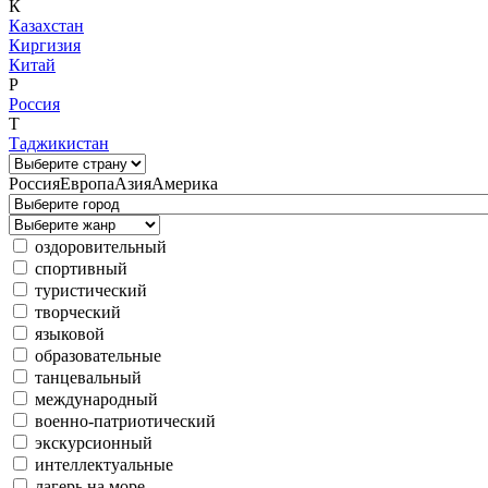
К
Казахстан
Киргизия
Китай
Р
Россия
Т
Таджикистан
Россия
Европа
Азия
Америка
оздоровительный
спортивный
туристический
творческий
языковой
образовательные
танцевальный
международный
военно-патриотический
экскурсионный
интеллектуальные
лагерь на море