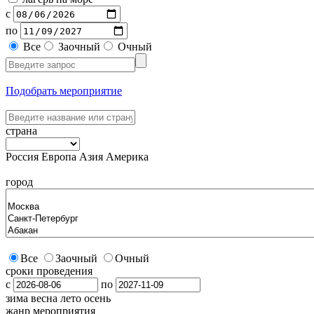
с
по
Все
Заочный
Очный
Подобрать мероприятие
страна
Россия
Европа
Азия
Америка
город
Все
Заочный
Очный
сроки проведения
с
по
зима
весна
лето
осень
жанр мероприятия