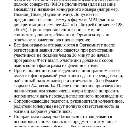
должно содержать ФИО исполнителя (или название
ансамбля) и название конкурсного номера (например,
Иванов_Иван_Ивушкин.wav). Допускается
предоставлять фонограмму в формате МР3 (частота
дискретизации не менее 44.1 кГц, битрейт не менее 128
кбит/с). При предоставлении фонограмм, не
соответствующих требованиям, Организаторы не
отвечают за качество воспроизведения;
Все фонограммы отправляются в Оргкомитет после
регистрации заявки либо сдаются при регистрации
участников не позднее чем за 30 минут до начала
программы Фестиваля. Участники должны с собой
иметь копии фонограмм на флеш-носителе;
При исполнении произведения на иностранном языке
вместе с фонограммой участники сдают перевод текста,
набранный на компьютере и отпечатанный на бумаге
формата А4, кегль 14. После исполнения произведения
на иностранном языке члены жюри вправе попросить
исполнителя дать перевод исполненного произведения;
Сопровождающие педагоги, руководители коллективов,
родители (опекуны) несут полную ответственность за
жизнь и здоровье участников;
По правилам пожарной безопасности запрещается
использовать пожароопасные предметы, в том числе
пиротехнику, свечи, факелы, бенгальские огни,