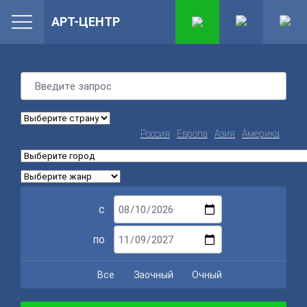
АРТ-ЦЕНТР
Россия
Европа
Азия
Америка
с
по
Все
Заочный
Очный