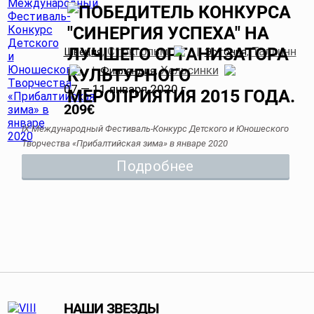
Стокгольм
Таллинн
Швеция
,
|
Эстония
,
Хельсинки
|
Финляндия
,
07 — 11 января 2020 г.
209
€
IX Международный Фестиваль-Конкурс Детского и Юношеского
Творчества «Прибалтийская зима» в январе 2020
Подробнее
НАШИ ЗВЕЗДЫ