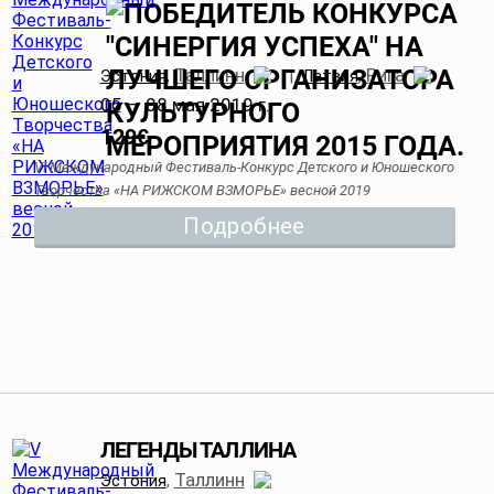
Таллинн
Рига
Эстония
,
|
Латвия
,
05 — 08 мая 2019 г.
129
€
VI Международный Фестиваль-Конкурс Детского и Юношеского
Творчества «НА РИЖСКОМ ВЗМОРЬЕ» весной 2019
Подробнее
ЛЕГЕНДЫ ТАЛЛИНА
Таллинн
Эстония
,