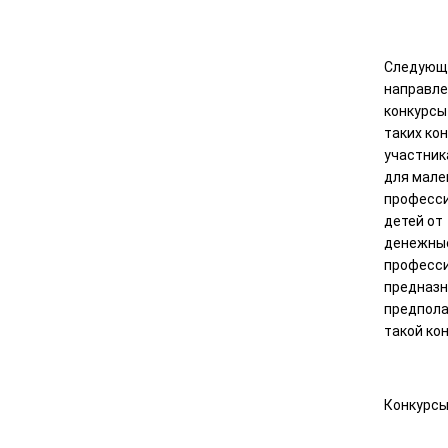
Следующи
направле
конкурсы
таких ко
участник
для мале
професси
детей от
денежные
професси
предназн
предпола
такой ко
Конкурсы