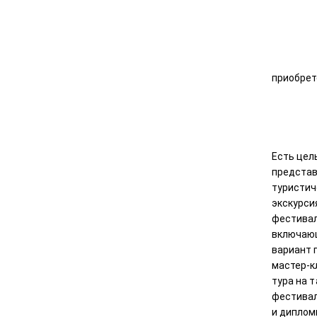
приобрет
Есть цел
представ
туристич
экскурси
фестивал
включающ
вариант 
мастер-к
тура на 
фестивал
и диплом