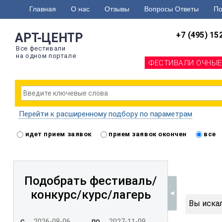
Главная
О нас
Отзывы
Вопросы Ответы
По
+7 (495) 15
АРТ-ЦЕНТР
Все фестивали
на одном портале
ФЕСТИВАЛИ ОЧНЫЕ
Перейти к расширенному подбору по параметрам
идет прием заявок
прием заявок окончен
все
Подобрать фестиваль/
конкурс/
курс/лагерь
Вы искал
с
по