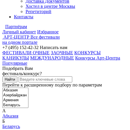
Доставка Документов
Хостел в центре Москвы
Репетиторий
Контакты
Партнёрам
Личный кабинет
Избранное
АРТ-ЦЕНТР
Все фестивали
на одном портале
+7 (495) 152-42-32
Написать нам
ФЕСТИВАЛИ ОЧНЫЕ
ЗАОЧНЫЕ
КОНКУРСЫ
КАНИКУЛЫ
МЕЖДУНАРОДНЫЕ
Конкурсы Арт-Центра
Популярные
Подобрать Вам
фестиваль/конкурс?
Перейти к расширенному подбору по параметрам
А
Абхазия
Б
Беларусь