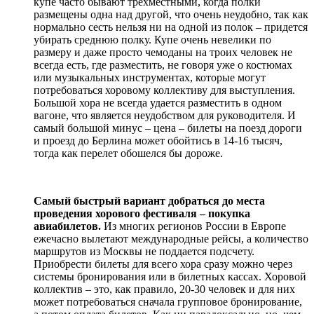
купе часто бывают трехместными, когда полки
размещены одна над другой, что очень неудобно, так как
нормально сесть нельзя ни на одной из полок – придется
убирать среднюю полку. Купе очень невелики по
размеру и даже просто чемоданы на троих человек не
всегда есть, где разместить, не говоря уже о костюмах
или музыкальных инструментах, которые могут
потребоваться хоровому коллективу для выступления.
Большой хора не всегда удается разместить в одном
вагоне, что является неудобством для руководителя. И
самый большой минус – цена – билеты на поезд дороги
и проезд до Берлина может обойтись в 14-16 тысяч,
тогда как перелет обошелся бы дороже.
Самый быстрый вариант добраться до места
проведения хорового фестиваля – покупка
авиабилетов.
Из многих регионов России в Европе
ежечасно вылетают международные рейсы, а количество
маршрутов из Москвы не поддается подсчету.
Приобрести билеты для всего хора сразу можно через
системы бронирования или в билетных кассах. Хоровой
коллектив – это, как правило, 20-30 человек и для них
может потребоваться сначала групповое бронирование,