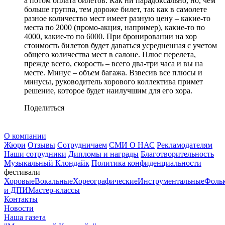
а потом оплата билетов. Как ни парадоксально, но, чем
больше группа, тем дороже билет, так как в самолете
разное количество мест имеет разную цену – какие-то
места по 2000 (промо-акция, например), какие-то по
4000, какие-то по 6000. При бронировании на хор
стоимость билетов будет даваться усредненная с учетом
общего количества мест в салоне. Плюс перелета,
прежде всего, скорость – всего два-три часа и вы на
месте. Минус – объем багажа. Взвесив все плюсы и
минусы, руководитель хорового коллектива примет
решение, которое будет наилучшим для его хора.
Поделиться
О компании
Жюри
Отзывы
Сотрудничаем
СМИ О НАС
Рекламодателям
Наши сотрудники
Дипломы и награды
Благотворительность
Музыкальный Клондайк
Политика конфиденциальности
фестивали
Хоровые
Вокальные
Хореографические
Инструментальные
Фоль
и ДПИ
Мастер-классы
Контакты
Новости
Наша газета