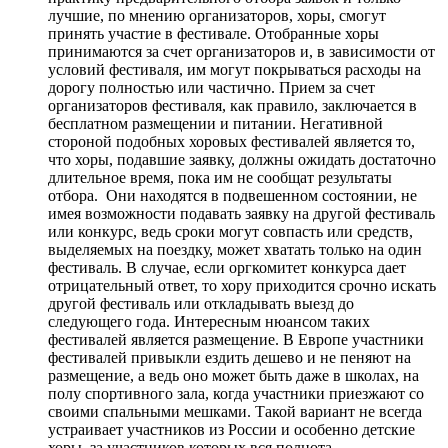
лучшие, по мнению организаторов, хоры, смогут
принять участие в фестивале. Отобранные хоры
принимаются за счет организаторов и, в зависимости от
условий фестиваля, им могут покрываться расходы на
дорогу полностью или частично. Прием за счет
организаторов фестиваля, как правило, заключается в
бесплатном размещении и питании. Негативной
стороной подобных хоровых фестивалей является то,
что хоры, подавшие заявку, должны ожидать достаточно
длительное время, пока им не сообщат результаты
отбора. Они находятся в подвешенном состоянии, не
имея возможности подавать заявку на другой фестиваль
или конкурс, ведь сроки могут совпасть или средств,
выделяемых на поездку, может хватать только на один
фестиваль. В случае, если оргкомитет конкурса дает
отрицательный ответ, то хору приходится срочно искать
другой фестиваль или откладывать выезд до
следующего года. Интересным нюансом таких
фестивалей является размещение. В Европе участники
фестивалей привыкли ездить дешево и не пеняют на
размещение, а ведь оно может быть даже в школах, на
полу спортивного зала, когда участники приезжают со
своими спальными мешками. Такой вариант не всегда
устраивает участников из России и особенно детские
хоры, за участников которых вся полнота