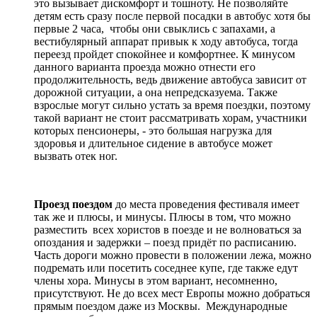
это вызывает дискомфорт и тошноту. Не позволяйте
детям есть сразу после первой посадки в автобус хотя бы
первые 2 часа, чтобы они свыклись с запахами, а
вестибулярный аппарат привык к ходу автобуса, тогда
переезд пройдет спокойнее и комфортнее. К минусом
данного варианта проезда можно отнести его
продолжительность, ведь движение автобуса зависит от
дорожной ситуации, а она непредсказуема. Также
взрослые могут сильно устать за время поездки, поэтому
такой вариант не стоит рассматривать хорам, участники
которых пенсионеры, - это большая нагрузка для
здоровья и длительное сидение в автобусе может
вызвать отек ног.
Проезд поездом
до места проведения фестиваля имеет
так же и плюсы, и минусы. Плюсы в том, что можно
разместить всех хористов в поезде и не волноваться за
опоздания и задержки – поезд придёт по расписанию.
Часть дороги можно провести в положении лежа, можно
подремать или посетить соседнее купе, где также едут
члены хора. Минусы в этом вариант, несомненно,
присутствуют. Не до всех мест Европы можно добраться
прямым поездом даже из Москвы. Международные