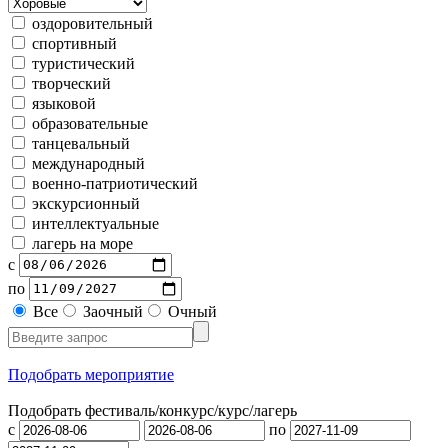
оздоровительный
спортивный
туристический
творческий
языковой
образовательные
танцевальный
международный
военно-патриотический
экскурсионный
интеллектуальные
лагерь на море
с
по
Все
Заочный
Очный
Подобрать мероприятие
Подобрать фестиваль/конкурс/
курс/лагерь
с
по