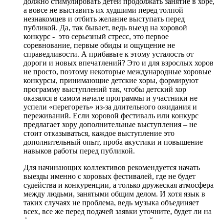
должно стимулировать детей продолжать занятие в хоре,
а вовсе не выставить их худшими перед толпой
незнакомцев и отбить желание выступать перед
публикой. Да, так бывает, ведь выезд на хоровой
конкурс - это серьезный стресс, это первое
соревнование, первые обиды и ощущение не
справедливости. А прибавьте к этому усталость от
дороги и новых впечатлений? Это и для взрослых хоров
не просто, поэтому некоторые международные хоровые
конкурсы, принимающие детские хоры, формируют
программу выступлений так, чтобы детский хор
оказался в самом начале программы и участники не
успели «перегореть» из-за длительного ожидания и
переживаний. Если хоровой фестиваль или конкурс
предлагает хору дополнительные выступления – не
стоит отказываться, каждое выступление это
дополнительный опыт, проба акустики и повышение
навыков работы перед публикой.
Для начинающих коллективов рекомендуется начать
выезды именно с хоровых фестивалей, где не будет
судейства и конкуренции, а только дружеская атмосфера
между людьми, занятыми общим делом. И хотя язык в
таких случаях не проблема, ведь музыка объединяет
всех, все же перед подачей заявки уточните, будет ли на