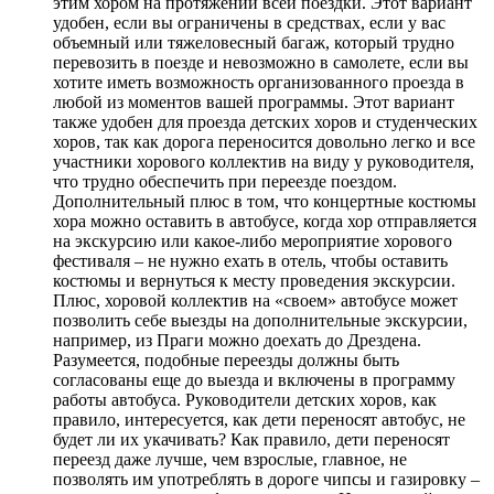
этим хором на протяжении всей поездки. Этот вариант
удобен, если вы ограничены в средствах, если у вас
объемный или тяжеловесный багаж, который трудно
перевозить в поезде и невозможно в самолете, если вы
хотите иметь возможность организованного проезда в
любой из моментов вашей программы. Этот вариант
также удобен для проезда детских хоров и студенческих
хоров, так как дорога переносится довольно легко и все
участники хорового коллектив на виду у руководителя,
что трудно обеспечить при переезде поездом.
Дополнительный плюс в том, что концертные костюмы
хора можно оставить в автобусе, когда хор отправляется
на экскурсию или какое-либо мероприятие хорового
фестиваля – не нужно ехать в отель, чтобы оставить
костюмы и вернуться к месту проведения экскурсии.
Плюс, хоровой коллектив на «своем» автобусе может
позволить себе выезды на дополнительные экскурсии,
например, из Праги можно доехать до Дрездена.
Разумеется, подобные переезды должны быть
согласованы еще до выезда и включены в программу
работы автобуса. Руководители детских хоров, как
правило, интересуется, как дети переносят автобус, не
будет ли их укачивать? Как правило, дети переносят
переезд даже лучше, чем взрослые, главное, не
позволять им употреблять в дороге чипсы и газировку –