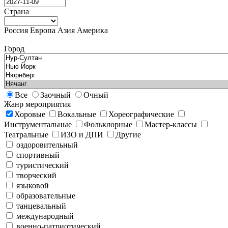
Страна
Россия
Европа
Азия
Америка
Город
Все
Заочный
Очный
Жанр мероприятия
Хоровые
Вокальные
Хореографические
Инструментальные
Фольклорные
Мастер-классы
Театральные
ИЗО и ДПИ
Другие
оздоровительный
спортивный
туристический
творческий
языковой
образовательные
танцевальный
международный
военно-патриотический