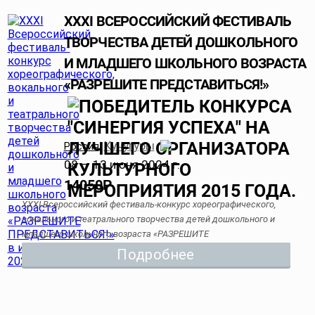
XXXI ВСЕРОССИЙСКИЙ ФЕСТИВАЛЬ
ТВОРЧЕСТВА ДЕТЕЙ ДОШКОЛЬНОГО
И МЛАДШЕГО ШКОЛЬНОГО ВОЗРАСТА
«РАЗРЕШИТЕ ПРЕДСТАВИТЬСЯ!»
Кучугуры
Россия
,
08 — 13 июня 2024 г.
14050
Р
XXXI Всероссийский фестиваль-конкурс хореографического,
вокального и театрального творчества детей дошкольного и
младшего школьного возраста «РАЗРЕШИТЕ
ПРЕДСТАВИТЬСЯ!» в июне 2024
Подробнее