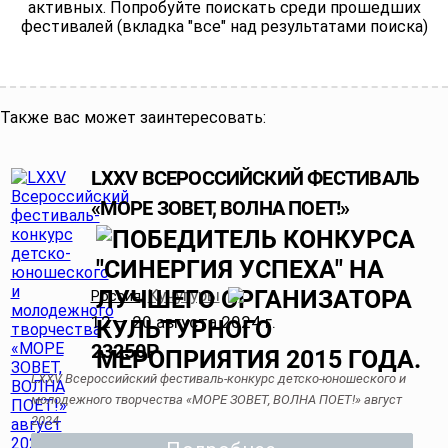
активных. Попробуйте поискать среди прошедших
фестивалей (вкладка "все" над результатами поиска)
Также вас может заинтересовать:
LXXV ВСЕРОССИЙСКИЙ ФЕСТИВАЛЬ
«МОРЕ ЗОВЕТ, ВОЛНА ПОЕТ!»
Кучугуры
Россия
,
12 — 20 августа 2024 г.
23250
Р
LXXV Всероссийский фестиваль-конкурс детско-юношеского и
молодежного творчества «МОРЕ ЗОВЕТ, ВОЛНА ПОЕТ!» август
2024