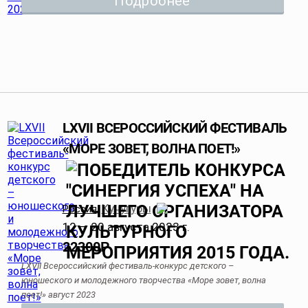
Подробнее
LXVII ВСЕРОССИЙСКИЙ ФЕСТИВАЛЬ
«МОРЕ ЗОВЕТ, ВОЛНА ПОЕТ!»
Кучугуры
Россия
,
12 — 20 августа 2023 г.
22300
Р
LXVII Всероссийский фестиваль-конкурс детского –
юношеского и молодежного творчества «Море зовет, волна
поет!» август 2023