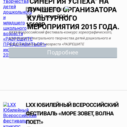
Кучугуры
Россия
,
18 — 23 июня 2024 г.
15600
Р
XXXII Всероссийский фестиваль-конкурс хореографического,
вокального и театрального творчества детей дошкольного и
младшего школьного возраста «РАЗРЕШИТЕ
ПРЕДСТАВИТЬСЯ!» июнь 2024
Подробнее
LXX ЮБИЛЕЙНЫЙ ВСЕРОССИЙСКИЙ
ФЕСТИВАЛЬ «МОРЕ ЗОВЕТ, ВОЛНА
ПОЕТ!»