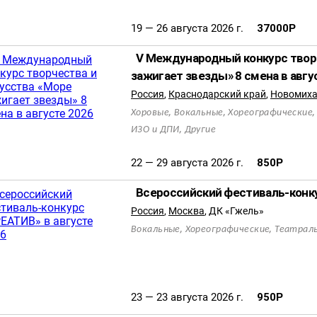
19 — 26 августа 2026 г.
37000
Р
V Международный конкурс твор
зажигает звезды» 8 смена в авгу
Россия
,
Краснодарский край
,
Новомиха
,
,
Хоровые
Вокальные
Хореографические
,
ИЗО и ДПИ
Другие
22 — 29 августа 2026 г.
850
Р
Всероссийский фестиваль-конку
Россия
,
Москва
,
ДК «Гжель»
,
,
Вокальные
Хореографические
Театрал
23 — 23 августа 2026 г.
950
Р