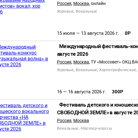
Россия
,
Москва
,
онлайн
,
Хоровые
Вокальные
15 июля — 13 августа 2026 г.
0
Р
Международный фестиваль-конк
августе 2026
Россия
,
Москва
,
ТУ «Моссовет» ОКЦ В
,
,
Хоровые
Вокальные
Хореографические
16 — 16 августа 2026 г.
300
Р
Фестиваль детского и юношеско
СВОБОДНОЙ ЗЕМЛЕ» в августе 2
Россия
,
Москва
,
Вокальные
Мастер-классы