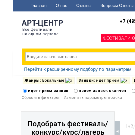
Главная
О нас
Отзывы
Вопросы Ответы
+7 (49
АРТ-ЦЕНТР
Все фестивали
на одном портале
ФЕСТИВАЛИ 
Перейти к расширенному подбору по параметрам
Жанры:
Вокальные
Заявки:
идёт приём
идет прием заявок
прием заявок окончен
Сбросить фильтры
Изменить параметры поиска
Подобрать фестиваль/
Найд
конкурс/
курс/лагерь