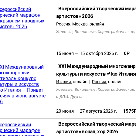
Всероссийский творческий мар
артистов» 2026
Россия
,
Москва
,
онлайн
,
,
Хоровые
Вокальные
Хореографические
15 июня — 15 октября 2026 г.
0
Р
XXI Международный многожанр
культуры и искусств «Чао Италия 
Италия
,
онлайн
|
Россия
,
онлайн
,
,
Хоровые
Вокальные
Хореографические
,
и ДПИ
Другие
20 июня — 27 августа 2026 г.
1575
Всероссийский творческий мар
артистов» вокал, хор 2026