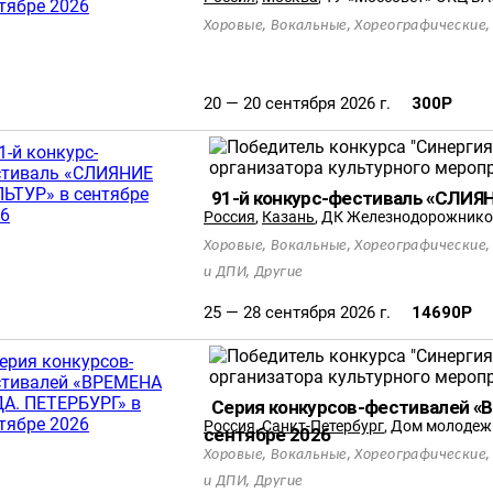
,
,
Хоровые
Вокальные
Хореографические
20 — 20 сентября 2026 г.
300
Р
91-й конкурс-фестиваль «СЛИЯ
Россия
,
Казань
,
ДК Железнодорожнико
,
,
Хоровые
Вокальные
Хореографические
,
и ДПИ
Другие
25 — 28 сентября 2026 г.
14690
Р
Серия конкурсов-фестивалей «
Россия
,
Санкт-Петербург
,
Дом молодежи
сентябре 2026
,
,
Хоровые
Вокальные
Хореографические
,
и ДПИ
Другие