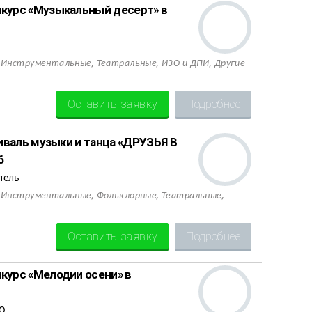
курс «Музыкальный десерт» в
,
,
,
,
Инструментальные
Театральные
ИЗО и ДПИ
Другие
Оставить заявку
Подробнее
иваль музыки и танца «ДРУЗЬЯ В
6
тель
,
,
,
,
Инструментальные
Фольклорные
Театральные
Оставить заявку
Подробнее
урс «Мелодии осени» в
АО