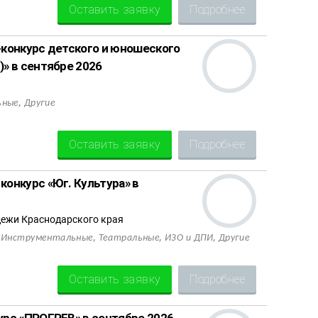
Оставить заявку
Подробнее
конкурс детского и юношеского
» в сентябре 2026
,
ьные
Другие
Оставить заявку
Подробнее
онкурс «Юг. Культура» в
ежи Краснодарского края
,
,
,
,
Инструментальные
Театральные
ИЗО и ДПИ
Другие
Оставить заявку
Подробнее