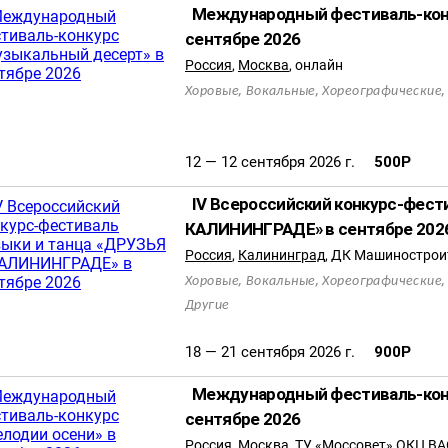
Международный фестиваль-кон
сентябре 2026
Россия
,
Москва
,
онлайн
,
,
Хоровые
Вокальные
Хореографические
12 — 12 сентября 2026 г.
500
Р
IV Всероссийский конкурс-фест
КАЛИНИНГРАДЕ» в сентябре 202
Россия
,
Калининград
,
ДК Машинострои
,
,
Хоровые
Вокальные
Хореографические
Другие
18 — 21 сентября 2026 г.
900
Р
Международный фестиваль-конк
сентябре 2026
Россия
,
Москва
,
ТУ «Моссовет» ОКЦ В