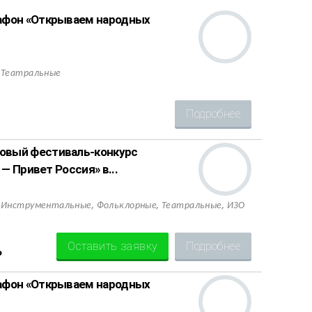
афон «Открываем народных
,
Театральные
Подробнее
овый фестиваль-конкурс
— Привет Россия» в...
,
,
,
,
Инструментальные
Фольклорные
Театральные
ИЗО
Оставить заявку
Подробнее
Р
афон «Открываем народных