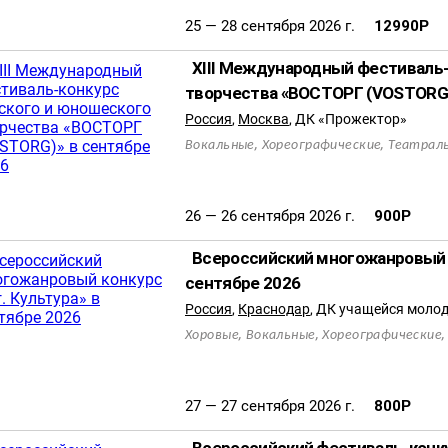
25 — 28 сентября 2026 г.
12990
Р
XIII Международный фестиваль-
творчества «ВОСТОРГ (VOSTORG)
Россия
,
Москва
,
ДК «Прожектор»
,
,
Вокальные
Хореографические
Театрал
26 — 26 сентября 2026 г.
900
Р
Всероссийский многожанровый к
сентябре 2026
Россия
,
Краснодар
,
ДК учащейся молод
,
,
Хоровые
Вокальные
Хореографические
27 — 27 сентября 2026 г.
800
Р