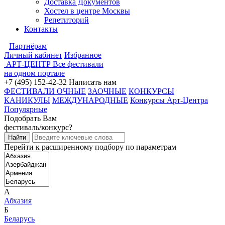
Доставка Документов
Хостел в центре Москвы
Репетиторий
Контакты
Партнёрам
Личный кабинет
Избранное
АРТ-ЦЕНТР
Все фестивали
на одном портале
+7 (495) 152-42-32
Написать нам
ФЕСТИВАЛИ ОЧНЫЕ
ЗАОЧНЫЕ
КОНКУРСЫ
КАНИКУЛЫ
МЕЖДУНАРОДНЫЕ
Конкурсы Арт-Центра
Популярные
Подобрать Вам
фестиваль/конкурс?
Перейти к расширенному подбору по параметрам
А
Абхазия
Б
Беларусь