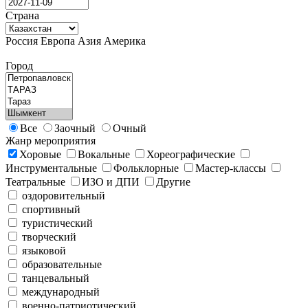
Страна
Россия
Европа
Азия
Америка
Город
Все
Заочный
Очный
Жанр мероприятия
Хоровые
Вокальные
Хореографические
Инструментальные
Фольклорные
Мастер-классы
Театральные
ИЗО и ДПИ
Другие
оздоровительный
спортивный
туристический
творческий
языковой
образовательные
танцевальный
международный
военно-патриотический