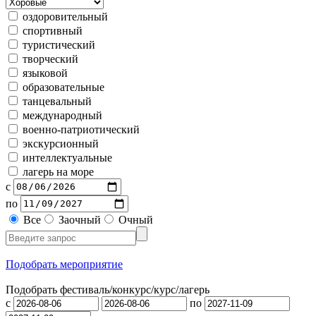
оздоровительный
спортивный
туристический
творческий
языковой
образовательные
танцевальный
международный
военно-патриотический
экскурсионный
интеллектуальные
лагерь на море
с
по
Все
Заочный
Очный
Подобрать мероприятие
Подобрать фестиваль/конкурс/
курс/лагерь
с
по