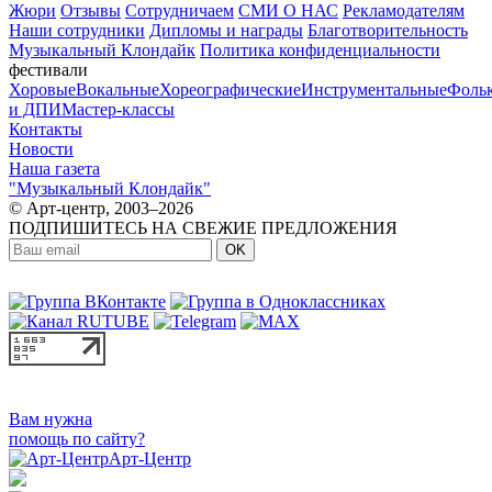
Жюри
Отзывы
Сотрудничаем
СМИ О НАС
Рекламодателям
Наши сотрудники
Дипломы и награды
Благотворительность
Музыкальный Клондайк
Политика конфиденциальности
фестивали
Хоровые
Вокальные
Хореографические
Инструментальные
Фоль
и ДПИ
Мастер-классы
Контакты
Новости
Наша газета
"Музыкальный Клондайк"
© Арт-центр, 2003–2026
ПОДПИШИТЕСЬ НА СВЕЖИЕ ПРЕДЛОЖЕНИЯ
OK
МЫ В СОЦСЕТЯХ:
Вам нужна
помощь по сайту?
Арт-Центр