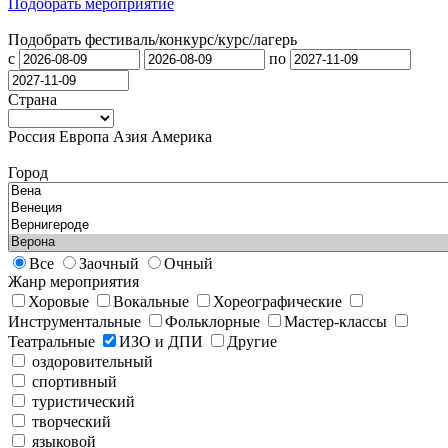
Подобрать мероприятие
Подобрать фестиваль/конкурс/
курс/лагерь
с
по
Страна
Россия
Европа
Азия
Америка
Город
Все
Заочный
Очный
Жанр мероприятия
Хоровые
Вокальные
Хореографические
Инструментальные
Фольклорные
Мастер-классы
Театральные
ИЗО и ДПИ
Другие
оздоровительный
спортивный
туристический
творческий
языковой