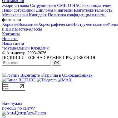
О компании
Жюри
Отзывы
Сотрудничаем
СМИ О НАС
Рекламодателям
Наши сотрудники
Дипломы и награды
Благотворительность
Музыкальный Клондайк
Политика конфиденциальности
фестивали
Хоровые
Вокальные
Хореографические
Инструментальные
Фоль
и ДПИ
Мастер-классы
Контакты
Новости
Наша газета
"Музыкальный Клондайк"
© Арт-центр, 2003–2026
ПОДПИШИТЕСЬ НА СВЕЖИЕ ПРЕДЛОЖЕНИЯ
OK
МЫ В СОЦСЕТЯХ:
Вам нужна
помощь по сайту?
Арт-Центр