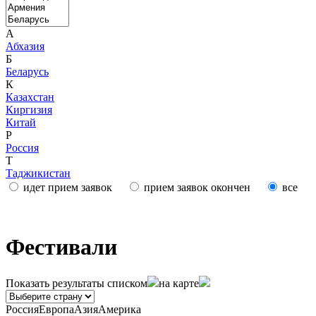
А
Абхазия
Б
Беларусь
К
Казахстан
Киргизия
Китай
Р
Россия
Т
Таджикистан
идет прием заявок
прием заявок окончен
все
Фестивали
Показать результаты
списком
на карте
Россия
Европа
Азия
Америка