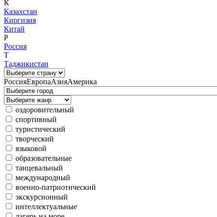
К
Казахстан
Киргизия
Китай
Р
Россия
Т
Таджикистан
Россия
Европа
Азия
Америка
оздоровительный
спортивный
туристический
творческий
языковой
образовательные
танцевальный
международный
военно-патриотический
экскурсионный
интеллектуальные
лагерь на море