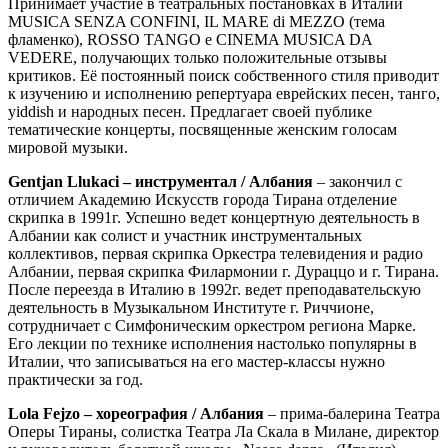
Принимает участие в театральных постановках в Италии
MUSICA SENZA CONFINI, IL MARE di MEZZO (тема
фламенко), ROSSO TANGO e CINEMA MUSICA DA
VEDERE, получающих только положительные отзывы
критиков. Её постоянный поиск собственного стиля приводит
к изучению и исполнению репертуара еврейских песен, танго,
yiddish и народных песен. Предлагает своей публике
тематические концерты, посвященные женским голосам
мировой музыки.
Gentjan Llukaci – инструментал / Албания
–
закончил с
отличием Академию Искусств города Тирана отделение
скрипка в 1991г. Успешно ведет концертную деятельность в
Албании как солист и участник инструментальных
коллективов, первая скрипка Оркестра телевидения и радио
Албании, первая скрипка Филармонии г. Дураццо и г. Тирана.
После переезда в Италию в 1992г. ведет преподавательскую
деятельность в Музыкальном Институте г. Риччионе,
сотрудничает с Симфоническим оркестром региона Марке.
Его лекции по технике исполнения настолько популярны в
Италии, что записываться на его мастер-классы нужно
практически за год.
Lola Fejzo – хореография / Албания
– прима-балерина Театра
Оперы Тираны, солистка Театра Ла Скала в Милане, директор