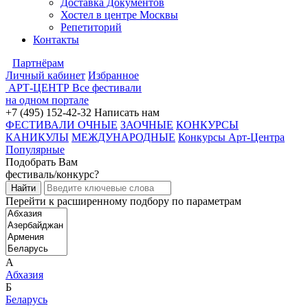
Доставка Документов
Хостел в центре Москвы
Репетиторий
Контакты
Партнёрам
Личный кабинет
Избранное
АРТ-ЦЕНТР
Все фестивали
на одном портале
+7 (495) 152-42-32
Написать нам
ФЕСТИВАЛИ ОЧНЫЕ
ЗАОЧНЫЕ
КОНКУРСЫ
КАНИКУЛЫ
МЕЖДУНАРОДНЫЕ
Конкурсы Арт-Центра
Популярные
Подобрать Вам
фестиваль/конкурс?
Перейти к расширенному подбору по параметрам
А
Абхазия
Б
Беларусь