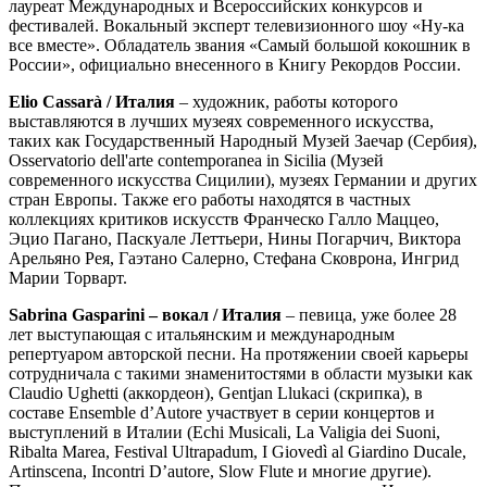
лауреат Международных и Всероссийских конкурсов и
фестивалей. Вокальный эксперт телевизионного шоу «Ну-ка
все вместе». Обладатель звания «Самый большой кокошник в
России», официально внесенного в Книгу Рекордов России.
Eliо
Cassarà / Италия
– художник, работы которого
выставляются в лучших музеях современного искусства,
таких как Государственный Народный Музей Заечар (Сербия),
Osservatorio dell'arte contemporanea in Sicilia (Музей
современного искусства Сицилии), музеях Германии и других
стран Европы. Также его работы находятся в частных
коллекциях критиков искусств Франческо Галло Маццео,
Эцио Пагано, Паскуале Леттьери, Нины Погарчич, Виктора
Арельяно Рея, Гаэтано Салерно, Стефана Сковрона, Ингрид
Марии Торварт.
Sabrina Gasparini – вокал / Италия
–
певица, уже более 28
лет выступающая с итальянским и международным
репертуаром авторской песни. На протяжении своей карьеры
сотрудничала с такими знаменитостями в области музыки как
Claudio Ughetti (аккордеон), Gentjan Llukaci (скрипка), в
составе Ensemble d’Autore участвует в серии концертов и
выступлений в Италии (Echi Musicali, La Valigia dei Suoni,
Ribalta Marea, Festival Ultrapadum, I Giovedì al Giardino Ducale,
Artinscena, Incontri D’autore, Slow Flute и многие другие).