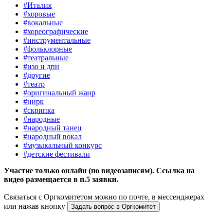
#Италия
#хоровые
#вокальные
#хореографические
#инструментальные
#фольклорные
#театральные
#изо и дпи
#другие
#театр
#оригинальный жанр
#цирк
#скрипка
#народные
#народный танец
#народный вокал
#музыкальный конкурс
#детские фестивали
Участие только онлайн (по видеозаписям). Ссылка на
видео размещается в п.5 заявки.
Связаться с Оргкомитетом можно по почте, в мессенджерах
или нажав кнопку
Задать вопрос в Оргкомитет