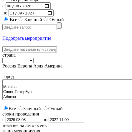
с
по
Все
Заочный
Очный
Подобрать мероприятие
страна
Россия
Европа
Азия
Америка
город
Все
Заочный
Очный
сроки проведения
с
по
зима
весна
лето
осень
жанр мероприятия