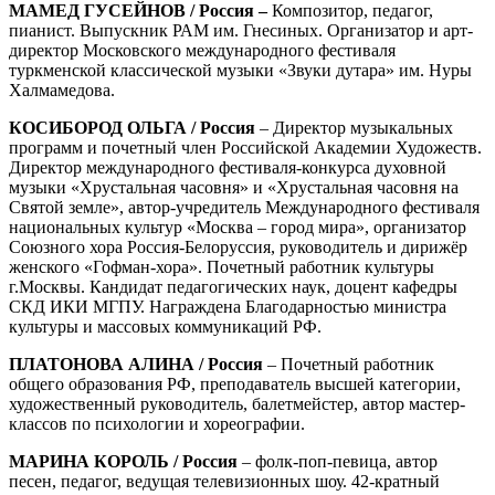
МАМЕД
ГУСЕЙНОВ / Россия –
Композитор, педагог,
пианист. Выпускник РАМ им. Гнесиных. Организатор и арт-
директор Московского международного фестиваля
туркменской классической музыки «Звуки дутара» им. Нуры
Халмамедова.
КОСИБОРОД ОЛЬГА / Россия
– Директор музыкальных
программ и почетный член Российской Академии Художеств.
Директор международного фестиваля-конкурса духовной
музыки «Хрустальная часовня» и «Хрустальная часовня на
Святой земле», автор-учредитель Международного фестиваля
национальных культур «Москва – город мира», организатор
Союзного хора Россия-Белоруссия, руководитель и дирижёр
женского «Гофман-хора». Почетный работник культуры
г.Москвы. Кандидат педагогических наук, доцент кафедры
СКД ИКИ МГПУ. Награждена Благодарностью министра
культуры и массовых коммуникаций РФ.
ПЛАТОНОВА АЛИНА / Россия
– Почетный работник
общего образования РФ, преподаватель высшей категории,
художественный руководитель, балетмейстер, автор мастер-
классов по психологии и хореографии.
МАРИНА КОРОЛЬ / Россия
– фолк-поп-певица, автор
песен, педагог, ведущая телевизионных шоу. 42-кратный