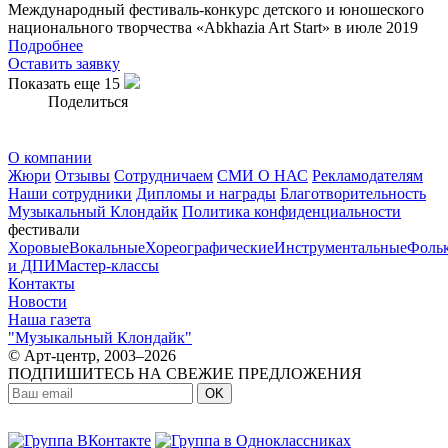
Международный фестиваль-конкурс детского и юношеского
национального творчества «Abkhazia Art Start» в июле 2019
Подробнее
Оставить заявку
Показать еще 15
Поделиться
О компании
Жюри
Отзывы
Сотрудничаем
СМИ О НАС
Рекламодателям
Наши сотрудники
Дипломы и награды
Благотворительность
Музыкальный Клондайк
Политика конфиденциальности
фестивали
Хоровые
Вокальные
Хореографические
Инструментальные
Фоль
и ДПИ
Мастер-классы
Контакты
Новости
Наша газета
"Музыкальный Клондайк"
© Арт-центр, 2003–2026
ПОДПИШИТЕСЬ НА СВЕЖИЕ ПРЕДЛОЖЕНИЯ
OK
МЫ В СОЦСЕТЯХ: