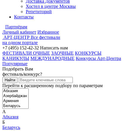
Доставка Документов
Хостел в центре Москвы
Репетиторий
Контакты
Партнёрам
Личный кабинет
Избранное
АРТ-ЦЕНТР
Все фестивали
на одном портале
+7 (495) 152-42-32
Написать нам
ФЕСТИВАЛИ ОЧНЫЕ
ЗАОЧНЫЕ
КОНКУРСЫ
КАНИКУЛЫ
МЕЖДУНАРОДНЫЕ
Конкурсы Арт-Центра
Популярные
Подобрать Вам
фестиваль/конкурс?
Перейти к расширенному подбору по параметрам
А
Абхазия
Б
Беларусь