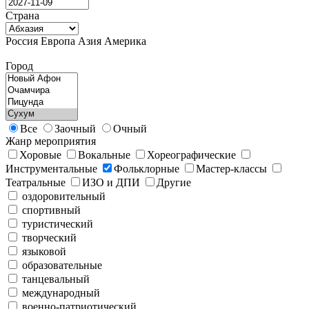
Страна
Россия
Европа
Азия
Америка
Город
Все
Заочный
Очный
Жанр мероприятия
Хоровые
Вокальные
Хореографические
Инструментальные
Фольклорные
Мастер-классы
Театральные
ИЗО и ДПИ
Другие
оздоровительный
спортивный
туристический
творческий
языковой
образовательные
танцевальный
международный
военно-патриотический