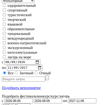
оздоровительный
спортивный
туристический
творческий
языковой
образовательные
танцевальный
международный
военно-патриотический
экскурсионный
интеллектуальные
лагерь на море
с
по
Все
Заочный
Очный
Подобрать мероприятие
Подобрать фестиваль/конкурс/
курс/лагерь
с
по