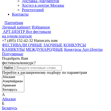
Доставка Документов
Хостел в центре Москвы
Репетиторий
Контакты
Партнёрам
Личный кабинет
Избранное
АРТ-ЦЕНТР
Все фестивали
на одном портале
+7 (495) 152-42-32
Написать нам
ФЕСТИВАЛИ ОЧНЫЕ
ЗАОЧНЫЕ
КОНКУРСЫ
КАНИКУЛЫ
МЕЖДУНАРОДНЫЕ
Конкурсы Арт-Центра
Популярные
Подобрать Вам
фестиваль/конкурс?
Перейти к расширенному подбору по параметрам
А
Абхазия
Б
Беларусь