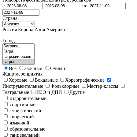
с
по
Страна
Россия
Европа
Азия
Америка
Город
Все
Заочный
Очный
Жанр мероприятия
Хоровые
Вокальные
Хореографические
Инструментальные
Фольклорные
Мастер-классы
Театральные
ИЗО и ДПИ
Другие
оздоровительный
спортивный
туристический
творческий
языковой
образовательные
танцевальный