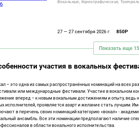
,
,
Вокальные
Хореографические
Театрал
27 — 27 сентября 2026 г.
850
Р
Показать еще 1
собенности участия в вокальных фестив
кал – это одна из самых распространённых номинаций на всех ра
стивали или международные фестивали. Участие в вокальном конк
ижение вперед – к новым вокальным достижениям и опыту, ведь 
ых исполнителей, проявляется азарт и желание стать лучшим. Им
лючают в перечень своих номинаций категорию «вокал» - академи
кальный ансамбль. Все эти номинации предполагают наличие спе
офессионалов в области вокального исполнительства.