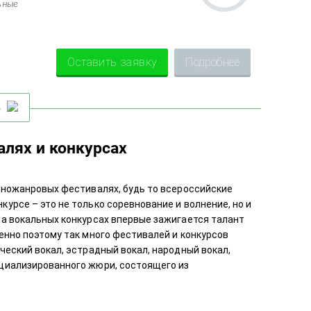
ьные
Оставить заявку
Подробнее
5
алях и конкурсах
зножанровых фестивалях, будь то всероссийские
урсе – это не только соревнование и волнение, но и
на вокальных конкурсах впервые зажигается талант
енно поэтому так много фестивалей и конкурсов
ческий вокал, эстрадный вокал, народный вокал,
циализированного жюри, состоящего из