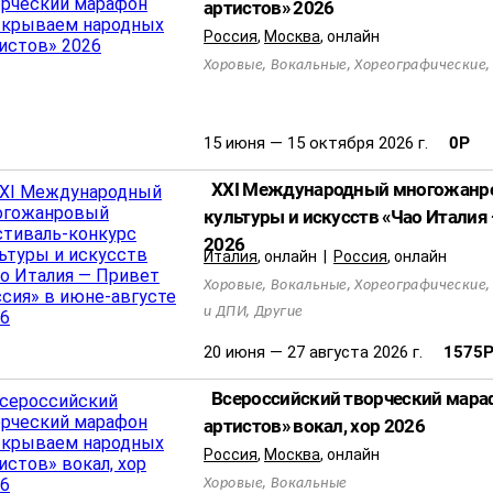
артистов» 2026
Россия
,
Москва
,
онлайн
,
,
Хоровые
Вокальные
Хореографические
15 июня — 15 октября 2026 г.
0
Р
XXI Международный многожанро
культуры и искусств «Чао Италия 
2026
Италия
,
онлайн
|
Россия
,
онлайн
,
,
Хоровые
Вокальные
Хореографические
,
и ДПИ
Другие
20 июня — 27 августа 2026 г.
1575
Всероссийский творческий мар
артистов» вокал, хор 2026
Россия
,
Москва
,
онлайн
,
Хоровые
Вокальные