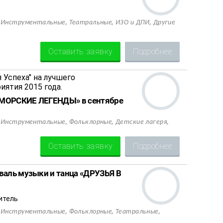
,
,
,
,
Инструментальные
Театральные
ИЗО и ДПИ
Другие
Оставить заявку
Подробнее
ОМОРСКИЕ ЛЕГЕНДЫ» в сентябре
,
,
,
,
Инструментальные
Фольклорные
Детские лагеря
Оставить заявку
Подробнее
валь музыки и танца «ДРУЗЬЯ В
итель
,
,
,
,
Инструментальные
Фольклорные
Театральные