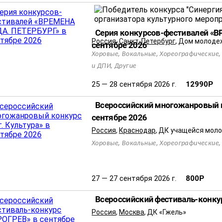
Серия конкурсов-фестивалей «В
Россия
,
Санкт-Петербург
,
Дом молодеж
сентябре 2026
,
,
Хоровые
Вокальные
Хореографические
,
и ДПИ
Другие
25 — 28 сентября 2026 г.
12990
Р
Всероссийский многожанровый к
сентябре 2026
Россия
,
Краснодар
,
ДК учащейся моло
,
,
Хоровые
Вокальные
Хореографические
27 — 27 сентября 2026 г.
800
Р
Всероссийский фестиваль-конку
Россия
,
Москва
,
ДК «Гжель»