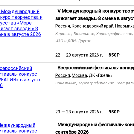
V Международный конкурс творч
зажигает звезды» 8 смена в авгус
Россия
,
Краснодарский край
,
Новомих
,
,
Хоровые
Вокальные
Хореографические
,
ИЗО и ДПИ
Другие
22 — 29 августа 2026 г.
850
Р
Всероссийский фестиваль-конкур
Россия
,
Москва
,
ДК «Гжель»
,
,
Вокальные
Хореографические
Театрал
23 — 23 августа 2026 г.
950
Р
Международный фестиваль-конк
сентябре 2026