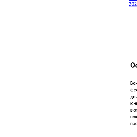
О
Во
фе
дв
юн
вк
во
пр