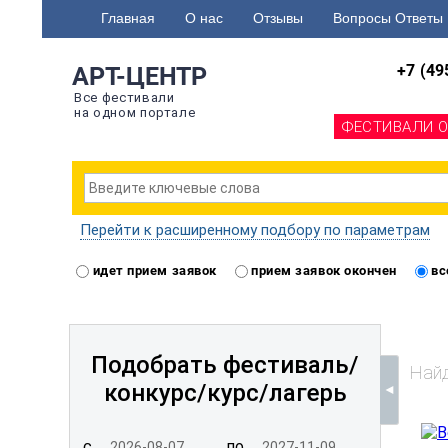
Главная
О нас
Отзывы
Вопросы Ответы
+7 (49
АРТ-ЦЕНТР
Все фестивали
на одном портале
ФЕСТИВАЛИ 
Перейти к расширенному подбору по параметрам
идет прием заявок
прием заявок окончен
вс
Подобрать фестиваль/
Найд
конкурс/
курс/лагерь
с
по