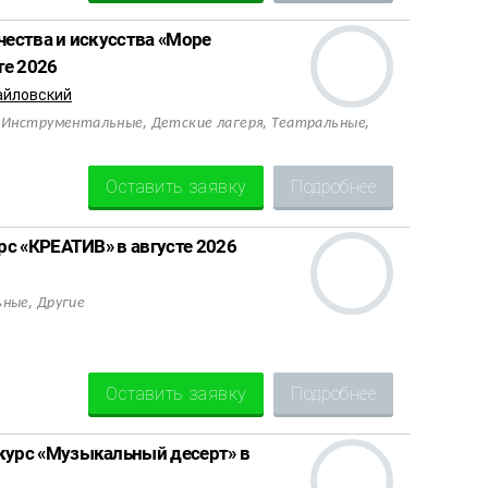
ества и искусства «Море
те 2026
айловский
,
,
,
,
Инструментальные
Детские лагеря
Театральные
Оставить заявку
Подробнее
с «КРЕАТИВ» в августе 2026
,
ьные
Другие
Оставить заявку
Подробнее
урс «Музыкальный десерт» в