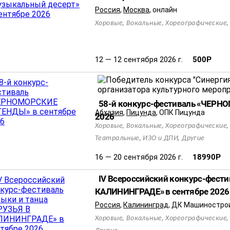
Россия
,
Москва
,
онлайн
,
,
Хоровые
Вокальные
Хореографические
12 — 12 сентября 2026 г.
500
Р
58-й конкурс-фестиваль «ЧЕРН
Абхазия
,
Пицунда
,
ОПК Пицунда
2026
,
,
Хоровые
Вокальные
Хореографические
,
,
Театральные
ИЗО и ДПИ
Другие
16 — 20 сентября 2026 г.
18990
Р
IV Всероссийский конкурс-фести
КАЛИНИНГРАДЕ» в сентябре 2026
Россия
,
Калининград
,
ДК Машиностро
,
,
Хоровые
Вокальные
Хореографические