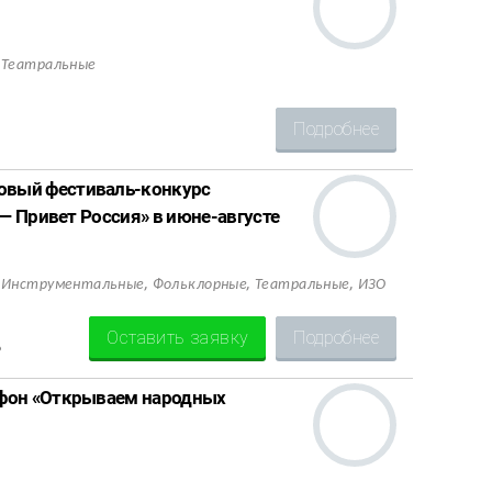
,
Театральные
Подробнее
вый фестиваль-конкурс
— Привет Россия» в июне-августе
,
,
,
,
Инструментальные
Фольклорные
Театральные
ИЗО
Оставить заявку
Подробнее
Р
афон «Открываем народных