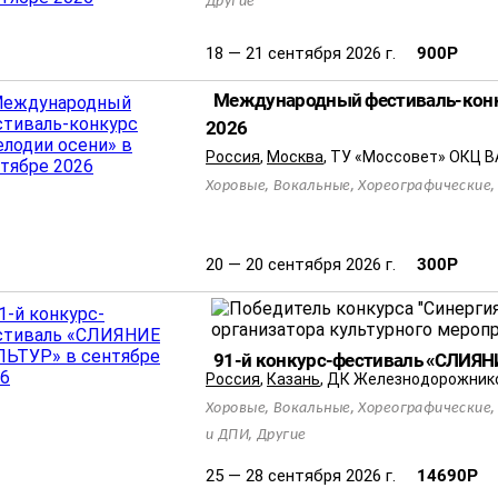
Другие
18 — 21 сентября 2026 г.
900
Р
Международный фестиваль-конку
2026
Россия
,
Москва
,
ТУ «Моссовет» ОКЦ 
,
,
Хоровые
Вокальные
Хореографические
20 — 20 сентября 2026 г.
300
Р
91-й конкурс-фестиваль «СЛИЯН
Россия
,
Казань
,
ДК Железнодорожник
,
,
Хоровые
Вокальные
Хореографические
,
и ДПИ
Другие
25 — 28 сентября 2026 г.
14690
Р